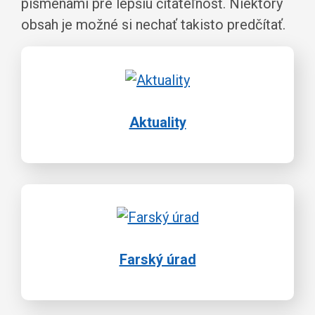
písmenami pre lepšiu čitateľnosť. Niektorý
obsah je možné si nechať takisto predčítať.
Aktuality
Farský úrad