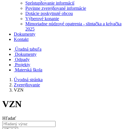
Sprístupňovanie informácií
Povinne zverejňované informácie
Dotácie poskytnuté obcou
Výberové konanie
Mimoriadne núdzové opatrenia - slintačka a krívačka
2025
Dokumenty
Kontakt
Úradná tabuľa
Dokumenty
Odpady
Projekty
Materská škola
Úvodná stránka
Zverejňovanie
VZN
VZN
Hľadať