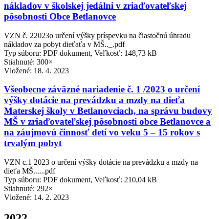
nákladov v školskej jedálni v zriaďovateľskej
pôsobnosti Obce Betlanovce
VZN č. 22023o určení výšky príspevku na čiastočnú úhradu
nákladov za pobyt dieťaťa v MŠ.._.pdf
Typ súboru: PDF dokument, Veľkosť: 148,73 kB
Stiahnuté: 300×
Vložené:
18. 4. 2023
Všeobecne záväzné nariadenie č. 1 /2023 o určení
výšky dotácie na prevádzku a mzdy na dieťa
Materskej školy v Betlanovciach, na správu budovy
MŠ v zriaďovateľskej pôsobnosti obce Betlanovce a
na záujmovú činnosť detí vo veku 5 – 15 rokov s
trvalým pobyt
VZN c.1 2023 o určení výšky dotácie na prevádzku a mzdy na
dieťa MŠ......pdf
Typ súboru: PDF dokument, Veľkosť: 210,04 kB
Stiahnuté: 292×
Vložené:
14. 2. 2023
2022