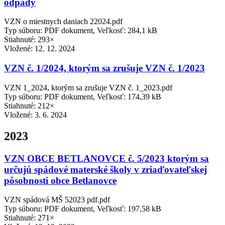
odpady
VZN o miestnych daniach 22024.pdf
Typ súboru: PDF dokument, Veľkosť: 284,1 kB
Stiahnuté: 293×
Vložené:
12. 12. 2024
VZN č. 1/2024, ktorým sa zrušuje VZN č. 1/2023
VZN 1_2024, ktorým sa zrušuje VZN č. 1_2023.pdf
Typ súboru: PDF dokument, Veľkosť: 174,39 kB
Stiahnuté: 212×
Vložené:
3. 6. 2024
2023
VZN OBCE BETLANOVCE č. 5/2023 ktorým sa
určujú spádové materské školy v zriaďovateľskej
pôsobnosti obce Betlanovce
VZN spádová MŠ 52023 pdf.pdf
Typ súboru: PDF dokument, Veľkosť: 197,58 kB
Stiahnuté: 271×