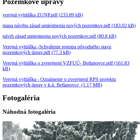
Pozemkové úpravy
verejná vyhláška ZUNP.pdf (233.89 kB)
mapa návrhu zásad umiestnenia nových pozemkov.pdf (183.02 kB)
návrh zásad umiestnenia nových pozemkov.pdf (80.8 kB)
Verejná vyhláška -Schválenie registra pôvodného stavu
pozemkových úprav.pdf (77.3 kB)
Verejná vyhláška o zverejnení VZFUÚ- Betlanovce.pdf (161.83
kB)
Verejná vyhláška - Oznámenie o zverejnení RPS projektu
pozemkových úprav v k.ú. Betlanovce (1.17 MB)
Fotogaléria
Náhodná fotogaléria