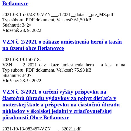
Betlanovce
2021-03-15-074819-VZN___.12021__dotacia_pre_MS.pdf
Typ súboru: PDF dokument, Veľkosť: 61,59 kB
Stiahnuté: 342×
Vložené:
28. 9. 2022
VZN č. 2/2021 o zákaze umiestnenia herní a kasín
na území obce Betlanovce
2021-08-19-150618-
VZN___._2_2021_o_z__kaze_umiestnenia_hern___a_kas__n_na___
Typ súboru: PDF dokument, Veľkosť: 75,93 kB
Stiahnuté: 340×
Vložené:
28. 9. 2022
VZN č. 3/2021 o určení výšky príspevku na
čiastočnú úhradu výdavkov za pobyt dieťaťa v
materskej škole a príspevku na čiastočnú úhradu
nákladov v školskej jedálni v zriaďovateľskej
pôsobnosti Obce Betlanovce
2021-10-13-083457-VZN___._32021.pdf