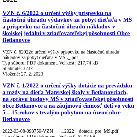
VZN č. 6/2022 o určení výšky príspevku na
čiastočnú úhradu výdavkov za pobyt dieťaťa v MŠ
a príspevku na čiastočnú úhradu nákladov v
školskej jedálni v zriaďovateľskej pôsobnosti Obce
Betlanovce
VZN č. 62022o určení výšky príspevku na čiastočnú úhradu
nákladov za pobyt dieťaťa v MŠ.._.pdf
Typ súboru: PDF dokument, Veľkosť: 217,74 kB
Stiahnuté: 323×
Vložené:
27. 2. 2023
VZN č. 1/2022 o určení výšky dotácie na prevádzku
a mzdy na dieťa Materskej školy v Betlanovciach,
na správu budovy MŠ v zriaďovateľskej pôsobnosti
obce Betlanovce a na záujmovú činnosť detí vo veku
5 – 15 rokov s trvalým pobytom na území obce
Betlanovce
2022-03-08-093759-VZN___.12022__dotacia_pre_MS.pdf
Typ súboru: PDF dokument, Veľkosť: 62,07 kB