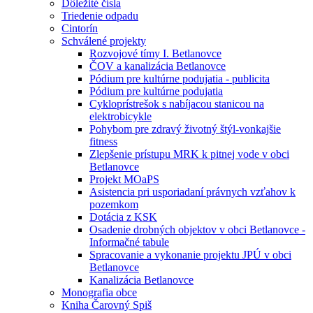
Dôležité čísla
Triedenie odpadu
Cintorín
Schválené projekty
Rozvojové tímy I. Betlanovce
ČOV a kanalizácia Betlanovce
Pódium pre kultúrne podujatia - publicita
Pódium pre kultúrne podujatia
Cykloprístrešok s nabíjacou stanicou na
elektrobicykle
Pohybom pre zdravý životný štýl-vonkajšie
fitness
Zlepšenie prístupu MRK k pitnej vode v obci
Betlanovce
Projekt MOaPS
Asistencia pri usporiadaní právnych vzťahov k
pozemkom
Dotácia z KSK
Osadenie drobných objektov v obci Betlanovce -
Informačné tabule
Spracovanie a vykonanie projektu JPÚ v obci
Betlanovce
Kanalizácia Betlanovce
Monografia obce
Kniha Čarovný Spiš