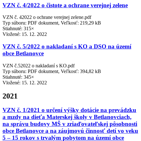
VZN č. 4/2022 o čistote a ochrane verejnej zelene
VZN č. 42022 o ochrane verejnej zelene.pdf
Typ súboru: PDF dokument, Veľkosť: 219,29 kB
Stiahnuté: 315×
Vložené:
15. 12. 2022
VZN č. 5/2022 o nakladaní s KO a DSO na území
obce Betlanovce
VZN č.52022 o nakladaní s KO.pdf
Typ súboru: PDF dokument, Veľkosť: 394,82 kB
Stiahnuté: 345×
Vložené:
15. 12. 2022
2021
VZN č. 1/2021 o určení výšky dotácie na prevádzku
a mzdy na dieťa Materskej školy v Betlanovciach,
na správu budovy MŠ v zriaďovateľskej pôsobnosti
obce Betlanovce a na záujmovú činnosť detí vo veku
5 – 15 rokov s trvalým pobytom na území obce