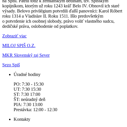
na Spiši. Patrili totiž k zemianským dedinám, tzv. Spišským
kopijníkom, ktorým už roku 1243 kráľ Belo IV. Obnovil ich staré
výsady. Belovo privilégium potvrdili ďalší panovníci: Karol Róbert
roku 1314 a Vladislav II. Roku 1511. Išlo predovšetkým
o potvrdenie ich osobnej slobody, právo voliť vlastného sudcu,
dedičské práva, oslobodenie od poplatkov.
Zobraziť viac
MILOJ SPIŠ O.Z.
MKR Slovenský raj Sever
Sezo Spiš
Úradné hodiny
PO: 7:30 - 15:30
UT: 7:30 15:30
ST: 7:30 17:00
ŠT: neúradný deň
PIA: 7:30 13:00
Prestávka: 12:00 - 12:30
Kontakty