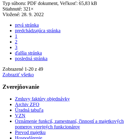
Typ súboru: PDF dokument, Veľkosť: 65,83 kB
Stiahnuté: 321×
Vložené:
28. 9. 2022
prvá stránka
predchádzajúca stránka
1
2
3
ďalšia stránka
posledná stránka
Zobrazené
1
-
20
z 49
Zobraziť všetko
Zverejňovanie
Zmluvy faktúry objednávky
Archiv ZFO
Úradná tabuľa
VZN
Oznámenie funkcií, zamestnaní, činností a majetkových
pomerov verejných funkcionárov
Prevod majetku
Hospodárenie