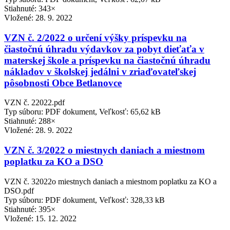
Stiahnuté: 343×
Vložené:
28. 9. 2022
VZN č. 2/2022 o určení výšky príspevku na
čiastočnú úhradu výdavkov za pobyt dieťaťa v
materskej škole a príspevku na čiastočnú úhradu
nákladov v školskej jedálni v zriaďovateľskej
pôsobnosti Obce Betlanovce
VZN č. 22022.pdf
Typ súboru: PDF dokument, Veľkosť: 65,62 kB
Stiahnuté: 288×
Vložené:
28. 9. 2022
VZN č. 3/2022 o miestnych daniach a miestnom
poplatku za KO a DSO
VZN č. 32022o miestnych daniach a miestnom poplatku za KO a
DSO.pdf
Typ súboru: PDF dokument, Veľkosť: 328,33 kB
Stiahnuté: 395×
Vložené:
15. 12. 2022