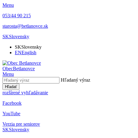
Menu
053/44 90 215
starosta@betlanovce.sk
SK
Slovensky
SK
Slovensky
EN
English
Obec
Betlanovce
Menu
Hľadaný výraz
Hľadať
rozšírené vyhľadávanie
Facebook
YouTube
Verzia pre seniorov
SK
Slovensky