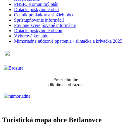
PHSR, Komunitný plán
Dotácie poskytnuté obci
Cenník poplatkov a služieb obce
Sprístupňovanie informácií
Povinne zverejňované informácie
Dotácie poskytnuté obcou
Výberové konanie
Mimoriadne núdzové opatrenia - slintačka a krívačka 2025
Pre stiahnutie
kliknite na obrázok
Turistická mapa obce Betlanovce