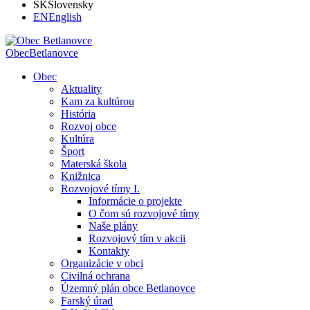
SK
Slovensky
EN
English
Obec
Betlanovce
Obec
Aktuality
Kam za kultúrou
História
Rozvoj obce
Kultúra
Šport
Materská škola
Knižnica
Rozvojové tímy I.
Informácie o projekte
O čom sú rozvojové tímy
Naše plány
Rozvojový tím v akcii
Kontakty
Organizácie v obci
Civilná ochrana
Územný plán obce Betlanovce
Farský úrad