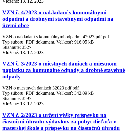
Vložené:
13. 12. 2023
VZN č. 4/2023 o nakladaní s komunálnymi
odpadmi a drobnými stavebnými odpadmi na
území obce
VZN o nakladaní s komunálnymi odpadmi 42023 pdf.pdf
Typ súboru: PDF dokument, Veľkosť: 916,05 kB
Stiahnuté: 352×
Vložené:
13. 12. 2023
VZN č. 3/2023 o miestnych daniach a miestnom
poplatku za komunálne odpady a drobné stavebné
odpady
VZN o miestnych daniach 32023 pdf.pdf
Typ súboru: PDF dokument, Veľkosť: 342,09 kB
Stiahnuté: 359×
Vložené:
13. 12. 2023
VZN č. 2/2023 o určení výšky príspevku na
čiastočnú úhradu výdavkov za pobyt dieťaťa v
materskej škole a príspevku na čiastočnú úhradu