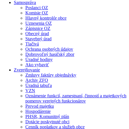
Samospráva
Poslanci OZ
Komisie OZ
Hlavný kontrolór obce
Uznesenia OZ
Zápisnice OZ
Obecný úrad
Stavebný úrad
Tlačivá
Ochrana osobných údajov
Dobrovoľný hasičský zbor
Úradné hodiny
Ako vybaviť
Zverejňovanie
Zmluvy faktúry objednávky
Archiv ZFO
Úradná tabuľa
VZN
Oznámenie funkcií, zamestnaní, činností a majetkových
pomerov verejných funkcionárov
Prevod majetku
Hospodárenie
PHSR, Komunitný plán
Dotácie poskytnuté obci
Cenník poplatkov a služieb obce