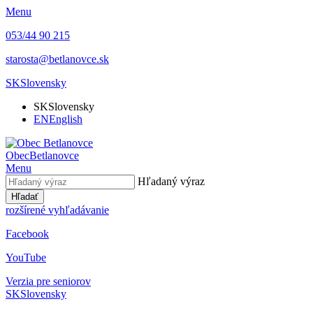
Menu
053/44 90 215
starosta@betlanovce.sk
SK
Slovensky
SK
Slovensky
EN
English
Obec
Betlanovce
Menu
Hľadaný výraz
Hľadať
rozšírené vyhľadávanie
Facebook
YouTube
Verzia pre seniorov
SK
Slovensky