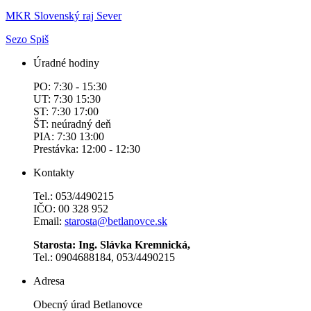
MKR Slovenský raj Sever
Sezo Spiš
Úradné hodiny
PO: 7:30 - 15:30
UT: 7:30 15:30
ST: 7:30 17:00
ŠT: neúradný deň
PIA: 7:30 13:00
Prestávka: 12:00 - 12:30
Kontakty
Tel.: 053/4490215
IČO: 00 328 952
Email:
starosta@betlanovce.sk
Starosta: Ing. Slávka Kremnická,
Tel.: 0904688184, 053/4490215
Adresa
Obecný úrad Betlanovce