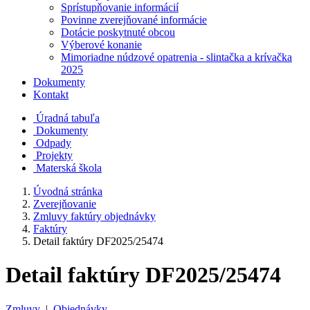
Sprístupňovanie informácií
Povinne zverejňované informácie
Dotácie poskytnuté obcou
Výberové konanie
Mimoriadne núdzové opatrenia - slintačka a krívačka
2025
Dokumenty
Kontakt
Úradná tabuľa
Dokumenty
Odpady
Projekty
Materská škola
Úvodná stránka
Zverejňovanie
Zmluvy faktúry objednávky
Faktúry
Detail faktúry DF2025/25474
Detail faktúry DF2025/25474
Zmluvy
|
Objednávky