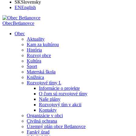
SK
Slovensky
EN
English
Obec
Betlanovce
Obec
Aktuality
Kam za kultúrou
História
Rozvoj obce
Kultúra
Šport
Materská škola
Knižnica
Rozvojové tímy I.
Informácie o projekte
O čom sú rozvojové tímy
Naše plány
Rozvojový tím v akcii
Kontakty
Organizácie v obci
Civilná ochrana
Územný plán obce Betlanovce
Farský úrad