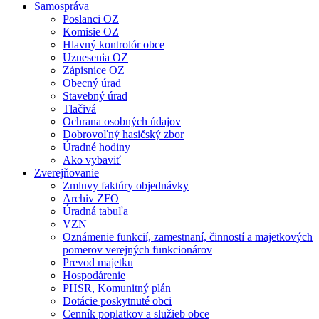
Samospráva
Poslanci OZ
Komisie OZ
Hlavný kontrolór obce
Uznesenia OZ
Zápisnice OZ
Obecný úrad
Stavebný úrad
Tlačivá
Ochrana osobných údajov
Dobrovoľný hasičský zbor
Úradné hodiny
Ako vybaviť
Zverejňovanie
Zmluvy faktúry objednávky
Archiv ZFO
Úradná tabuľa
VZN
Oznámenie funkcií, zamestnaní, činností a majetkových
pomerov verejných funkcionárov
Prevod majetku
Hospodárenie
PHSR, Komunitný plán
Dotácie poskytnuté obci
Cenník poplatkov a služieb obce