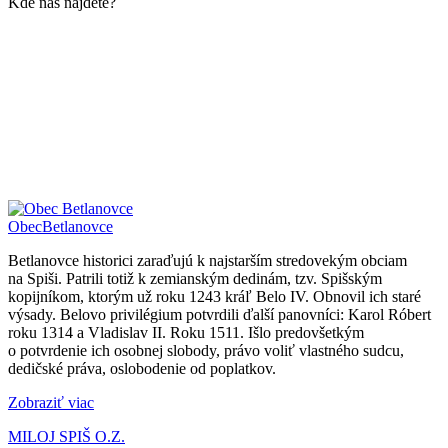
Kde nás nájdete?
Obec
Betlanovce
Betlanovce historici zaraďujú k najstarším stredovekým obciam
na Spiši. Patrili totiž k zemianským dedinám, tzv. Spišským
kopijníkom, ktorým už roku 1243 kráľ Belo IV. Obnovil ich staré
výsady. Belovo privilégium potvrdili ďalší panovníci: Karol Róbert
roku 1314 a Vladislav II. Roku 1511. Išlo predovšetkým
o potvrdenie ich osobnej slobody, právo voliť vlastného sudcu,
dedičské práva, oslobodenie od poplatkov.
Zobraziť viac
MILOJ SPIŠ O.Z.