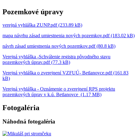
Pozemkové úpravy
verejná vyhláška ZUNP.pdf (233.89 kB)
mapa návrhu zásad umiestnenia nových pozemkov.pdf (183.02 kB)
návrh zásad umiestnenia nových pozemkov.pdf (80.8 kB)
Verejná vyhláška -Schválenie registra pôvodného stavu
pozemkových úprav.pdf (77.3 kB)
Verejná vyhláška o zverejnení VZFUÚ- Betlanovce.pdf (161.83
kB)
Verejná vyhláška - Oznámenie o zverejnení RPS projektu
pozemkových úprav v k.ú. Betlanovce (1.17 MB)
Fotogaléria
Náhodná fotogaléria