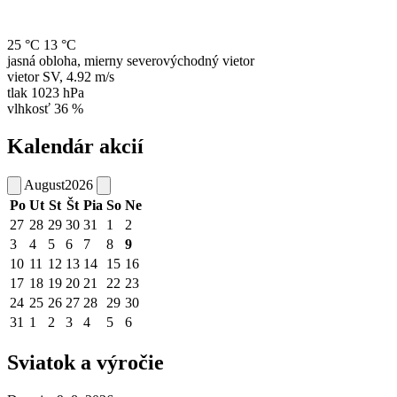
25 °C
13 °C
jasná obloha, mierny severovýchodný vietor
vietor
SV
,
4.92 m/s
tlak
1023 hPa
vlhkosť
36 %
Kalendár akcií
August
2026
Po
Ut
St
Št
Pia
So
Ne
27
28
29
30
31
1
2
3
4
5
6
7
8
9
10
11
12
13
14
15
16
17
18
19
20
21
22
23
24
25
26
27
28
29
30
31
1
2
3
4
5
6
Sviatok a výročie