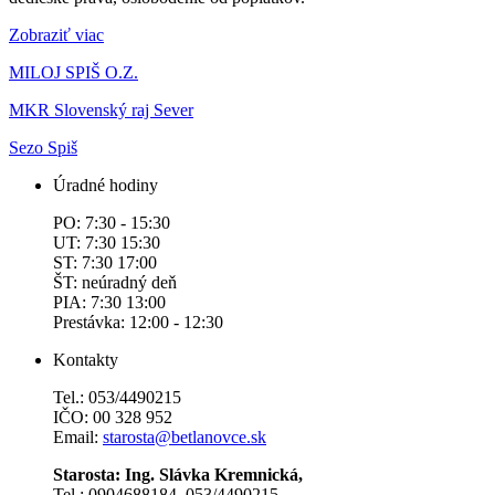
Zobraziť viac
MILOJ SPIŠ O.Z.
MKR Slovenský raj Sever
Sezo Spiš
Úradné hodiny
PO: 7:30 - 15:30
UT: 7:30 15:30
ST: 7:30 17:00
ŠT: neúradný deň
PIA: 7:30 13:00
Prestávka: 12:00 - 12:30
Kontakty
Tel.: 053/4490215
IČO: 00 328 952
Email:
starosta@betlanovce.sk
Starosta: Ing. Slávka Kremnická,
Tel.: 0904688184, 053/4490215