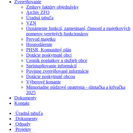
Zverejňovanie
Zmluvy faktúry objednávky
Archiv ZFO
Úradná tabuľa
VZN
Oznámenie funkcií, zamestnaní, činností a majetkových
pomerov verejných funkcionárov
Prevod majetku
Hospodárenie
PHSR, Komunitný plán
Dotácie poskytnuté obci
Cenník poplatkov a služieb obce
Sprístupňovanie informácií
Povinne zverejňované informácie
Dotácie poskytnuté obcou
Výberové konanie
Mimoriadne núdzové opatrenia - slintačka a krívačka
2025
Dokumenty
Kontakt
Úradná tabuľa
Dokumenty
Odpady
Projekty