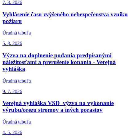
7. 8.
2026
Vyhlásenie času zvýšeného nebezpečenstva vzniku
požiaru
Úradná tabuľa
5. 8.
2026
Výzva na doplnenie podania predpísanými
náležitosťami a prerušenie konania - Verejná
vyhláška
Úradná tabuľa
9. 7.
2026
Verejná vyhláška VSD_výzva na vykonanie
výrubu/orezu stromov a iných porastov
Úradná tabuľa
4. 5.
2026