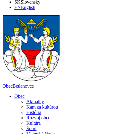
SK
Slovensky
EN
English
Obec
Betlanovce
Obec
Aktuality
Kam za kultúrou
História
Rozvoj obce
Kultúra
Šport
Materská škola