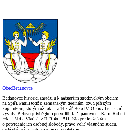
Obec
Betlanovce
Betlanovce historici zaraďujú k najstarším stredovekým obciam
na Spiši. Patrili totiž k zemianským dedinám, tzv. Spišským
kopijníkom, ktorým už roku 1243 kráľ Belo IV. Obnovil ich staré
výsady. Belovo privilégium potvrdili ďalší panovníci: Karol Róbert
roku 1314 a Vladislav II. Roku 1511. Išlo predovšetkým
o potvrdenie ich osobnej slobody, právo voliť vlastného sudcu,
dedičské práva, oslobodenie od poplatkov.