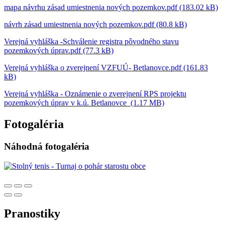
mapa návrhu zásad umiestnenia nových pozemkov.pdf (183.02 kB)
návrh zásad umiestnenia nových pozemkov.pdf (80.8 kB)
Verejná vyhláška -Schválenie registra pôvodného stavu
pozemkových úprav.pdf (77.3 kB)
Verejná vyhláška o zverejnení VZFUÚ- Betlanovce.pdf (161.83
kB)
Verejná vyhláška - Oznámenie o zverejnení RPS projektu
pozemkových úprav v k.ú. Betlanovce (1.17 MB)
Fotogaléria
Náhodná fotogaléria
Pranostiky