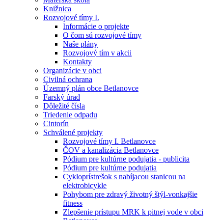
Knižnica
Rozvojové tímy I.
Informácie o projekte
O čom sú rozvojové tímy
Naše plány
Rozvojový tím v akcii
Kontakty
Organizácie v obci
Civilná ochrana
Územný plán obce Betlanovce
Farský úrad
Dôležité čísla
Triedenie odpadu
Cintorín
Schválené projekty
Rozvojové tímy I. Betlanovce
ČOV a kanalizácia Betlanovce
Pódium pre kultúrne podujatia - publicita
Pódium pre kultúrne podujatia
Cykloprístrešok s nabíjacou stanicou na
elektrobicykle
Pohybom pre zdravý životný štýl-vonkajšie
fitness
Zlepšenie prístupu MRK k pitnej vode v obci