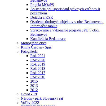
Betlanovce
Projekt MOaPS
Asistencia pri usporiadaní právnych vzťahov k
pozemkom
Dotácia z KSK
Osadenie drobných objektov v obci Betlanovce -
Informačné tabule
Spracovanie a vykonanie projektu JPÚ v obci
Betlanovce
Kanalizácia Betlanovce
Monografia obce
Kniha Čarovný Spiš
Fotogaléria
Rok 2021
Rok 2020
Rok 2019
Rok 2018
Rok 2017
Rok 2016
2015
2013
2012
Covid - 19
Národný park Slovenský raj
Voľby 2022