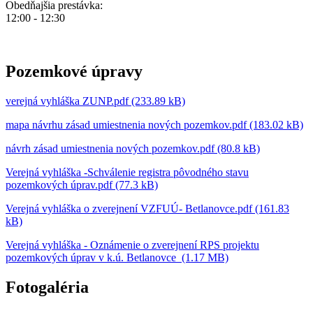
Obedňajšia prestávka:
12:00 - 12:30
Pozemkové úpravy
verejná vyhláška ZUNP.pdf (233.89 kB)
mapa návrhu zásad umiestnenia nových pozemkov.pdf (183.02 kB)
návrh zásad umiestnenia nových pozemkov.pdf (80.8 kB)
Verejná vyhláška -Schválenie registra pôvodného stavu
pozemkových úprav.pdf (77.3 kB)
Verejná vyhláška o zverejnení VZFUÚ- Betlanovce.pdf (161.83
kB)
Verejná vyhláška - Oznámenie o zverejnení RPS projektu
pozemkových úprav v k.ú. Betlanovce (1.17 MB)
Fotogaléria