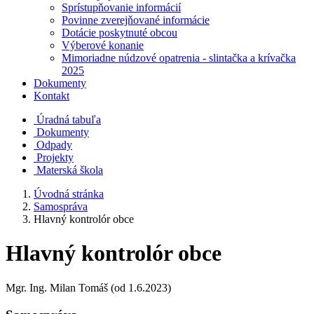
Sprístupňovanie informácií
Povinne zverejňované informácie
Dotácie poskytnuté obcou
Výberové konanie
Mimoriadne núdzové opatrenia - slintačka a krívačka
2025
Dokumenty
Kontakt
Úradná tabuľa
Dokumenty
Odpady
Projekty
Materská škola
Úvodná stránka
Samospráva
Hlavný kontrolór obce
Hlavný kontrolór obce
Mgr. Ing. Milan Tomáš (od 1.6.2023)