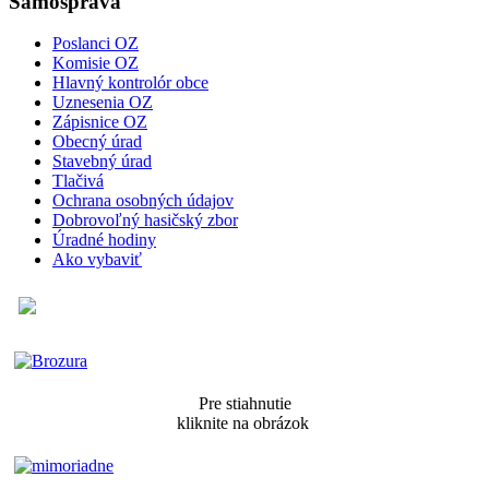
Samospráva
Poslanci OZ
Komisie OZ
Hlavný kontrolór obce
Uznesenia OZ
Zápisnice OZ
Obecný úrad
Stavebný úrad
Tlačivá
Ochrana osobných údajov
Dobrovoľný hasičský zbor
Úradné hodiny
Ako vybaviť
Pre stiahnutie
kliknite na obrázok