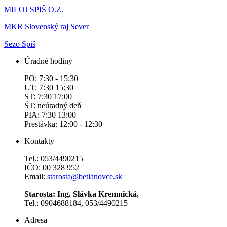
MILOJ SPIŠ O.Z.
MKR Slovenský raj Sever
Sezo Spiš
Úradné hodiny
PO: 7:30 - 15:30
UT: 7:30 15:30
ST: 7:30 17:00
ŠT: neúradný deň
PIA: 7:30 13:00
Prestávka: 12:00 - 12:30
Kontakty
Tel.: 053/4490215
IČO: 00 328 952
Email:
starosta@betlanovce.sk
Starosta: Ing. Slávka Kremnická,
Tel.: 0904688184, 053/4490215
Adresa