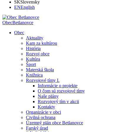
SK
Slovensky
EN
English
Obec
Betlanovce
Obec
Aktuality
Kam za kultúrou
História
Rozvoj obce
Kultúra
Šport
Materská škola
Knižnica
Rozvojové tímy I.
Informácie o projekte
O čom sú rozvojové tímy
Naše plány
Rozvojový tím v akcii
Kontakty
Organizácie v obci
Civilná ochrana
Územný plán obce Betlanovce
Farský úrad