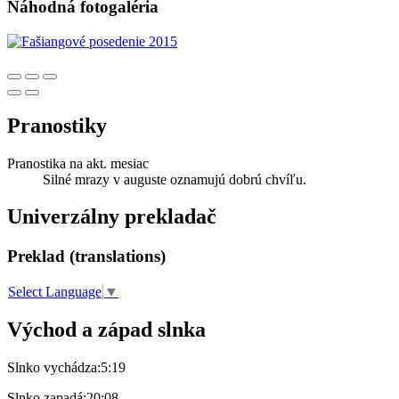
Náhodná fotogaléria
Pranostiky
Pranostika na akt. mesiac
Silné mrazy v auguste oznamujú dobrú chvíľu.
Univerzálny prekladač
Preklad (translations)
Select Language
▼
Východ a západ slnka
Slnko vychádza:
5:19
Slnko zapadá:
20:08