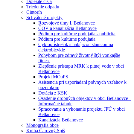
Dôležité čísla
Triedenie odpadu
Cintorín
Schválené projekty
Rozvojové tímy I. Betlanovce
ČOV a kanalizácia Betlanovce
Pódium pre kultúrne podujatia - publicita
Pódium pre kultúrne podujatia
Cykloprístrešok s nabíjacou stanicou na
elektrobicykle
Pohybom pre zdravý životný štýl-vonkajšie
fitness
Zlepšenie prístupu MRK k pitnej vode v obci
Betlanovce
Projekt MOaPS
Asistencia pri usporiadaní právnych vzťahov k
pozemkom
Dotácia z KSK
Osadenie drobných objektov v obci Betlanovce -
Informačné tabule
Spracovanie a vykonanie projektu JPÚ v obci
Betlanovce
Kanalizácia Betlanovce
Monografia obce
Kniha Čarovný Spiš