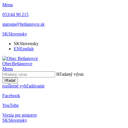
Menu
053/44 90 215
starosta@betlanovce.sk
SK
Slovensky
SK
Slovensky
EN
English
Obec
Betlanovce
Menu
Hľadaný výraz
Hľadať
rozšírené vyhľadávanie
Facebook
YouTube
Verzia pre seniorov
SK
Slovensky