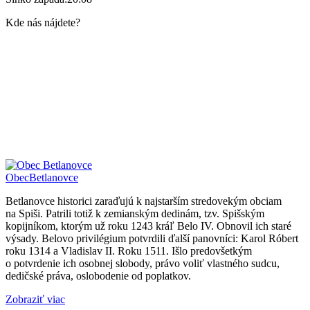
Kde nás nájdete?
Obec
Betlanovce
Betlanovce historici zaraďujú k najstarším stredovekým obciam
na Spiši. Patrili totiž k zemianským dedinám, tzv. Spišským
kopijníkom, ktorým už roku 1243 kráľ Belo IV. Obnovil ich staré
výsady. Belovo privilégium potvrdili ďalší panovníci: Karol Róbert
roku 1314 a Vladislav II. Roku 1511. Išlo predovšetkým
o potvrdenie ich osobnej slobody, právo voliť vlastného sudcu,
dedičské práva, oslobodenie od poplatkov.
Zobraziť viac