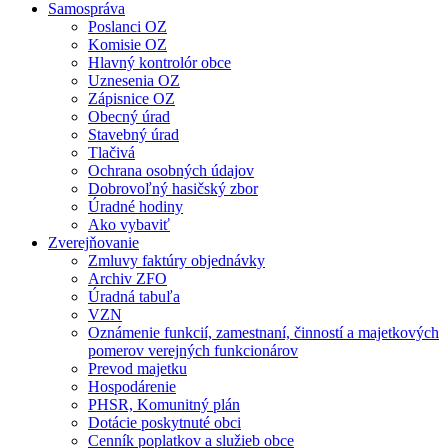
Samospráva
Poslanci OZ
Komisie OZ
Hlavný kontrolór obce
Uznesenia OZ
Zápisnice OZ
Obecný úrad
Stavebný úrad
Tlačivá
Ochrana osobných údajov
Dobrovoľný hasičský zbor
Úradné hodiny
Ako vybaviť
Zverejňovanie
Zmluvy faktúry objednávky
Archiv ZFO
Úradná tabuľa
VZN
Oznámenie funkcií, zamestnaní, činností a majetkových
pomerov verejných funkcionárov
Prevod majetku
Hospodárenie
PHSR, Komunitný plán
Dotácie poskytnuté obci
Cenník poplatkov a služieb obce