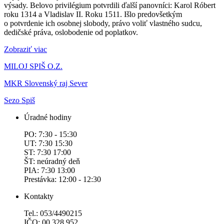
výsady. Belovo privilégium potvrdili ďalší panovníci: Karol Róbert
roku 1314 a Vladislav II. Roku 1511. Išlo predovšetkým
o potvrdenie ich osobnej slobody, právo voliť vlastného sudcu,
dedičské práva, oslobodenie od poplatkov.
Zobraziť viac
MILOJ SPIŠ O.Z.
MKR Slovenský raj Sever
Sezo Spiš
Úradné hodiny
PO: 7:30 - 15:30
UT: 7:30 15:30
ST: 7:30 17:00
ŠT: neúradný deň
PIA: 7:30 13:00
Prestávka: 12:00 - 12:30
Kontakty
Tel.: 053/4490215
IČO: 00 328 952