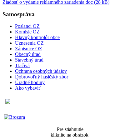
Žiadosť o vydanie reklamného zariadenia.doc (28 kB)
Samospráva
Poslanci OZ
Komisie OZ
Hlavný kontrolór obce
Uznesenia OZ
Zápisnice OZ
Obecný úrad
Stavebný úrad
Tlačivá
Ochrana osobných údajov
Dobrovoľný hasičský zbor
Úradné hodiny
Ako vybaviť
Pre stiahnutie
kliknite na obrázok