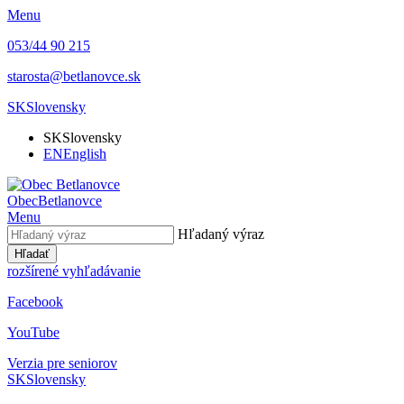
Menu
053/44 90 215
starosta@betlanovce.sk
SK
Slovensky
SK
Slovensky
EN
English
Obec
Betlanovce
Menu
Hľadaný výraz
Hľadať
rozšírené vyhľadávanie
Facebook
YouTube
Verzia pre seniorov
SK
Slovensky