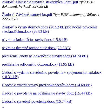
Žiadosť_Ohlásenie stavby a stavebných úprav.pdf
Typ: PDF
dokument, Veľkosť: 327.38 kB
Žiadosť_Záväzné stanovisko.pdf
Typ: PDF dokument, Veľkosť:
222.18 kB
Žiadosť o výrub stormov.docx (20.52 kB)
dodatočné povolenie
s kolaudáciou.docx (29.93 kB)
návrh na kolaudáciu stavby.docx (15.8 kB)
návrh na územné rozhodnutie.docx (20.3 kB)
predlženie lehoty na dokončenie stavby.docx (14.24 kB)
prehlásenie odborného dozoru.docx (11.95 kB)
žiadosť o vydanie stavebného povolenia v spojenom konaní.docx
(18.31 kB)
žiadosť o zmenu stavby pred dokončením.docx (14.68 kB)
žiadosť o povolenie na odstránenie stavby.docx (15.44 kB)
žiadosť o stavebné povolenie.docx (16.74 kB)