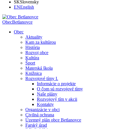
SK
Slovensky
EN
English
Obec
Betlanovce
Obec
Aktuality
Kam za kultúrou
História
Rozvoj obce
Kultúra
Šport
Materská škola
Knižnica
Rozvojové tímy I.
Informácie o projekte
O čom sú rozvojové tímy
Naše plány
Rozvojový tím v akcii
Kontakty
Organizácie v obci
Civilná ochrana
Územný plán obce Betlanovce
Farský úrad