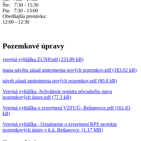
Štv: 7:30 - 15:30
Pia: 7:30 - 13:00
Obedňajšia prestávka:
12:00 - 12:30
Pozemkové úpravy
verejná vyhláška ZUNP.pdf (233.89 kB)
mapa návrhu zásad umiestnenia nových pozemkov.pdf (183.02 kB)
návrh zásad umiestnenia nových pozemkov.pdf (80.8 kB)
Verejná vyhláška -Schválenie registra pôvodného stavu
pozemkových úprav.pdf (77.3 kB)
Verejná vyhláška o zverejnení VZFUÚ- Betlanovce.pdf (161.83
kB)
Verejná vyhláška - Oznámenie o zverejnení RPS projektu
pozemkových úprav v k.ú. Betlanovce (1.17 MB)