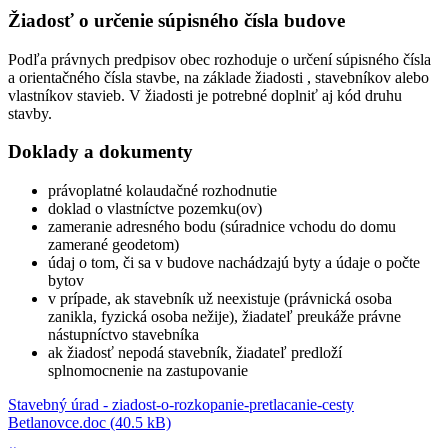
Žiadosť o určenie súpisného čísla budove
Podľa právnych predpisov obec rozhoduje o určení súpisného čísla
a orientačného čísla stavbe, na základe žiadosti , stavebníkov alebo
vlastníkov stavieb. V žiadosti je potrebné doplniť aj kód druhu
stavby.
Doklady a dokumenty
právoplatné kolaudačné rozhodnutie
doklad o vlastníctve pozemku(ov)
zameranie adresného bodu (súradnice vchodu do domu
zamerané geodetom)
údaj o tom, či sa v budove nachádzajú byty a údaje o počte
bytov
v prípade, ak stavebník už neexistuje (právnická osoba
zanikla, fyzická osoba nežije), žiadateľ preukáže právne
nástupníctvo stavebníka
ak žiadosť nepodá stavebník, žiadateľ predloží
splnomocnenie na zastupovanie
Stavebný úrad - ziadost-o-rozkopanie-pretlacanie-cesty
Betlanovce.doc (40.5 kB)