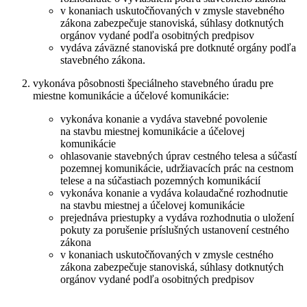
v konaniach uskutočňovaných v zmysle stavebného
zákona zabezpečuje stanoviská, súhlasy dotknutých
orgánov vydané podľa osobitných predpisov
vydáva záväzné stanoviská pre dotknuté orgány podľa
stavebného zákona.
vykonáva pôsobnosti špeciálneho stavebného úradu pre
miestne komunikácie a účelové komunikácie:
vykonáva konanie a vydáva stavebné povolenie
na stavbu miestnej komunikácie a účelovej
komunikácie
ohlasovanie stavebných úprav cestného telesa a súčastí
pozemnej komunikácie, udržiavacích prác na cestnom
telese a na súčastiach pozemných komunikácií
vykonáva konanie a vydáva kolaudačné rozhodnutie
na stavbu miestnej a účelovej komunikácie
prejednáva priestupky a vydáva rozhodnutia o uložení
pokuty za porušenie príslušných ustanovení cestného
zákona
v konaniach uskutočňovaných v zmysle cestného
zákona zabezpečuje stanoviská, súhlasy dotknutých
orgánov vydané podľa osobitných predpisov