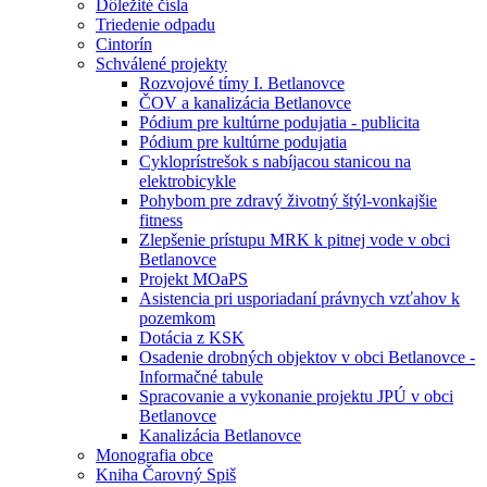
Dôležité čísla
Triedenie odpadu
Cintorín
Schválené projekty
Rozvojové tímy I. Betlanovce
ČOV a kanalizácia Betlanovce
Pódium pre kultúrne podujatia - publicita
Pódium pre kultúrne podujatia
Cykloprístrešok s nabíjacou stanicou na
elektrobicykle
Pohybom pre zdravý životný štýl-vonkajšie
fitness
Zlepšenie prístupu MRK k pitnej vode v obci
Betlanovce
Projekt MOaPS
Asistencia pri usporiadaní právnych vzťahov k
pozemkom
Dotácia z KSK
Osadenie drobných objektov v obci Betlanovce -
Informačné tabule
Spracovanie a vykonanie projektu JPÚ v obci
Betlanovce
Kanalizácia Betlanovce
Monografia obce
Kniha Čarovný Spiš