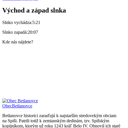
Východ a západ slnka
Slnko vychádza:
5:21
Slnko zapadá:
20:07
Kde nás nájdete?
Obec
Betlanovce
Betlanovce historici zaraďujú k najstarším stredovekým obciam
na Spiši. Patrili totiž k zemianským dedinám, tzv. Spišským
kopijníkom, ktorým už roku 1243 kráľ Belo IV. Obnovil ich staré