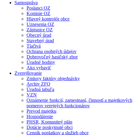
Samospráva
Poslanci OZ
Komisie OZ
Hlavný kontrolór obce
Uznesenia OZ
Zápisnice OZ
Obecný úrad
Stavebný úrad
Tlačivá
Ochrana osobných údajov
Dobrovoľný hasičský zbor
Úradné hodiny
Ako vybaviť
Zverejňovanie
Zmluvy faktúry objednávky
Archiv ZFO
Úradná tabuľa
VZN
Oznámenie funkcií, zamestnaní, činností a majetkových
pomerov verejných funkcionárov
Prevod majetku
Hospodárenie
PHSR, Komunitný plán
Dotácie poskytnuté obci
Cenník poplatkov a služieb obce