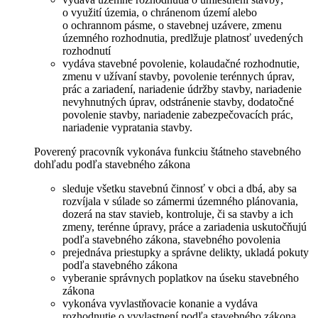
o využití územia, o chránenom území alebo
o ochrannom pásme, o stavebnej uzávere, zmenu
územného rozhodnutia, predlžuje platnosť uvedených
rozhodnutí
vydáva stavebné povolenie, kolaudačné rozhodnutie,
zmenu v užívaní stavby, povolenie terénnych úprav,
prác a zariadení, nariadenie údržby stavby, nariadenie
nevyhnutných úprav, odstránenie stavby, dodatočné
povolenie stavby, nariadenie zabezpečovacích prác,
nariadenie vypratania stavby.
Poverený pracovník vykonáva funkciu štátneho stavebného
dohľadu podľa stavebného zákona
sleduje všetku stavebnú činnosť v obci a dbá, aby sa
rozvíjala v súlade so zámermi územného plánovania,
dozerá na stav stavieb, kontroluje, či sa stavby a ich
zmeny, terénne úpravy, práce a zariadenia uskutočňujú
podľa stavebného zákona, stavebného povolenia
prejednáva priestupky a správne delikty, ukladá pokuty
podľa stavebného zákona
vyberanie správnych poplatkov na úseku stavebného
zákona
vykonáva vyvlastňovacie konanie a vydáva
rozhodnutie o vyvlastnení podľa stavebného zákona