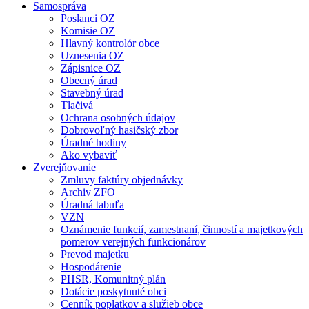
Samospráva
Poslanci OZ
Komisie OZ
Hlavný kontrolór obce
Uznesenia OZ
Zápisnice OZ
Obecný úrad
Stavebný úrad
Tlačivá
Ochrana osobných údajov
Dobrovoľný hasičský zbor
Úradné hodiny
Ako vybaviť
Zverejňovanie
Zmluvy faktúry objednávky
Archiv ZFO
Úradná tabuľa
VZN
Oznámenie funkcií, zamestnaní, činností a majetkových
pomerov verejných funkcionárov
Prevod majetku
Hospodárenie
PHSR, Komunitný plán
Dotácie poskytnuté obci
Cenník poplatkov a služieb obce