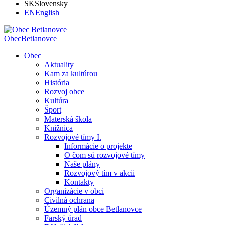
SK
Slovensky
EN
English
Obec
Betlanovce
Obec
Aktuality
Kam za kultúrou
História
Rozvoj obce
Kultúra
Šport
Materská škola
Knižnica
Rozvojové tímy I.
Informácie o projekte
O čom sú rozvojové tímy
Naše plány
Rozvojový tím v akcii
Kontakty
Organizácie v obci
Civilná ochrana
Územný plán obce Betlanovce
Farský úrad