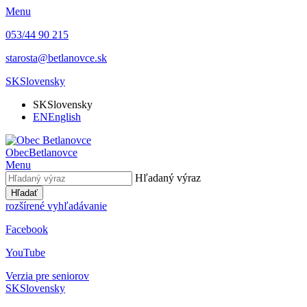
Menu
053/44 90 215
starosta@betlanovce.sk
SK
Slovensky
SK
Slovensky
EN
English
Obec
Betlanovce
Menu
Hľadaný výraz
Hľadať
rozšírené vyhľadávanie
Facebook
YouTube
Verzia pre seniorov
SK
Slovensky