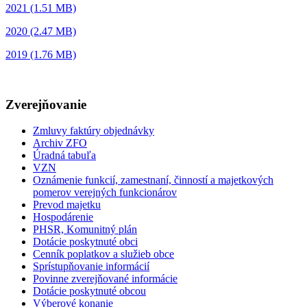
2021 (1.51 MB)
2020 (2.47 MB)
2019 (1.76 MB)
Zverejňovanie
Zmluvy faktúry objednávky
Archiv ZFO
Úradná tabuľa
VZN
Oznámenie funkcií, zamestnaní, činností a majetkových
pomerov verejných funkcionárov
Prevod majetku
Hospodárenie
PHSR, Komunitný plán
Dotácie poskytnuté obci
Cenník poplatkov a služieb obce
Sprístupňovanie informácií
Povinne zverejňované informácie
Dotácie poskytnuté obcou
Výberové konanie