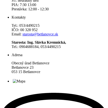
ŠT: neúradný deň
PIA: 7:30 13:00
Prestávka: 12:00 - 12:30
Kontakty
Tel.: 053/4490215
IČO: 00 328 952
Email:
starosta@betlanovce.sk
Starosta: Ing. Slávka Kremnická,
Tel.: 0904688184, 053/4490215
Adresa
Obecný úrad Betlanovce
Betlanovce 23
053 15 Betlanovce