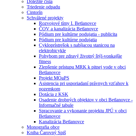
Dôležité čísla
Triedenie odpadu
Cintorín
Schválené projekty
Rozvojové tímy I. Betlanovce
ČOV a kanalizácia Betlanovce
Pódium pre kultúrne podujatia - publicita
Pódium pre kultúrne podujatia
Cykloprístrešok s nabíjacou stanicou na
elektrobicykle
Pohybom pre zdravý životný štýl-vonkajšie
fitness
Zlepšenie prístupu MRK k pitnej vode v obci
Betlanovce
Projekt MOaPS
Asistencia pri usporiadaní právnych vzťahov k
pozemkom
Dotácia z KSK
Osadenie drobných objektov v obci Betlanovce -
Informačné tabule
Spracovanie a vykonanie projektu JPÚ v obci
Betlanovce
Kanalizácia Betlanovce
Monografia obce
Kniha Čarovný Spiš