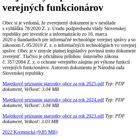
verejných funkcionárov
Obec si je vedomá, že zverejnený dokument je v nesúlade
s vyhlášku 78/2020 Z. z. Úradu podpredsedu vlády Slovenskej
republiky pre investície a informatizáciu zo 16. marca
2020 o štandardoch pre informačné technológie verejnej správy a so
zákonom č. 95/2019 Z. z. o informačných technológiách vo verejnej
správe. Obec je v zmysle platnej legislatívy povinná tento dokument
zverejniť. Tlačivo je oficiálnou prílohou ústavného zákona
č. 357/2004 Z. z. o ochrane verejného záujmu pri výkone funkcií
verejných funkcionárov. Autorom dokumentu je Národná rada
Slovenskej republiky.
Majetkové priznanie starostky obce za rok 2025.pdf
Typ: PDF
dokument, Veľkosť: 3.04 MB
Majetkové priznanie starostky obce za rok 2024.pdf
Typ: PDF
dokument, Veľkosť: 3.04 MB
Majetkové priznanie starostky obce za rok 2023.pdf
Typ: PDF
dokument, Velkosť: 3.03 MB
2022 Kremnická (9.85 MB)