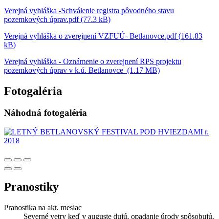
Verejná vyhláška -Schválenie registra pôvodného stavu
pozemkových úprav.pdf (77.3 kB)
Verejná vyhláška o zverejnení VZFUÚ- Betlanovce.pdf (161.83
kB)
Verejná vyhláška - Oznámenie o zverejnení RPS projektu
pozemkových úprav v k.ú. Betlanovce (1.17 MB)
Fotogaléria
Náhodná fotogaléria
Pranostiky
Pranostika na akt. mesiac
Severné vetry keď v auguste dujú, opadanie úrody spôsobujú.