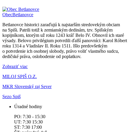
Obec
Betlanovce
Betlanovce historici zaraďujú k najstarším stredovekým obciam
na Spiši. Patrili totiž k zemianským dedinám, tzv. Spišským
kopijníkom, ktorým už roku 1243 kráľ Belo IV. Obnovil ich staré
výsady. Belovo privilégium potvrdili ďalší panovníci: Karol Róbert
roku 1314 a Vladislav II. Roku 1511. Išlo predovšetkým
o potvrdenie ich osobnej slobody, právo voliť vlastného sudcu,
dedičské práva, oslobodenie od poplatkov.
Zobraziť viac
MILOJ SPIŠ O.Z.
MKR Slovenský raj Sever
Sezo Spiš
Úradné hodiny
PO: 7:30 - 15:30
UT: 7:30 15:30
ST: 7:30 17:00