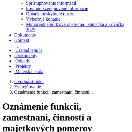
Sprístupňovanie informácií
Povinne zverejňované informácie
Dotácie poskytnuté obcou
Výberové konanie
Mimoriadne núdzové opatrenia - slintačka a krívačka
2025
Dokumenty
Kontakt
Úradná tabuľa
Dokumenty
Odpady
Projekty
Materská škola
Úvodná stránka
Zverejňovanie
Oznámenie funkcií, zamestnaní, činností...
Oznámenie funkcií,
zamestnaní, činností a
majetkových pomerov