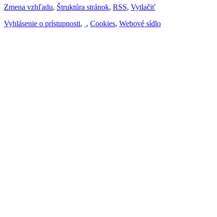
Zmena vzhľadu
,
Štruktúra stránok
,
RSS
,
Vytlačiť
Vyhlásenie o prístupnosti
,
,
Cookies
,
Webové sídlo