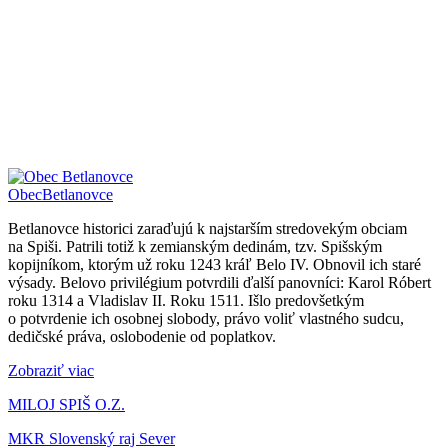
Obec
Betlanovce
Betlanovce historici zaraďujú k najstarším stredovekým obciam
na Spiši. Patrili totiž k zemianským dedinám, tzv. Spišským
kopijníkom, ktorým už roku 1243 kráľ Belo IV. Obnovil ich staré
výsady. Belovo privilégium potvrdili ďalší panovníci: Karol Róbert
roku 1314 a Vladislav II. Roku 1511. Išlo predovšetkým
o potvrdenie ich osobnej slobody, právo voliť vlastného sudcu,
dedičské práva, oslobodenie od poplatkov.
Zobraziť viac
MILOJ SPIŠ O.Z.
MKR Slovenský raj Sever