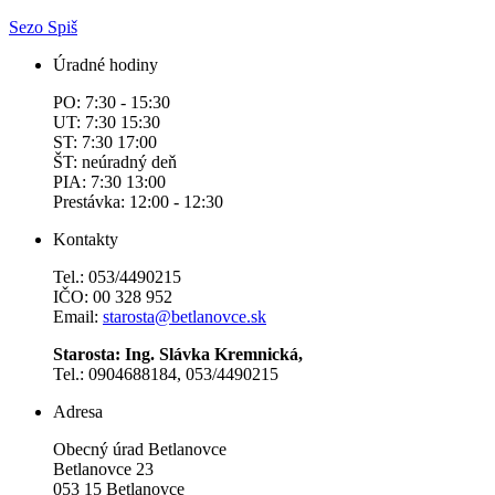
Sezo Spiš
Úradné hodiny
PO: 7:30 - 15:30
UT: 7:30 15:30
ST: 7:30 17:00
ŠT: neúradný deň
PIA: 7:30 13:00
Prestávka: 12:00 - 12:30
Kontakty
Tel.: 053/4490215
IČO: 00 328 952
Email:
starosta@betlanovce.sk
Starosta: Ing. Slávka Kremnická,
Tel.: 0904688184, 053/4490215
Adresa
Obecný úrad Betlanovce
Betlanovce 23
053 15 Betlanovce