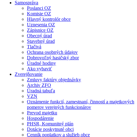
Samospráva
Poslanci OZ
Komisie OZ
Hlavný kontrolór obce
Uznesenia OZ
Zápisnice OZ
Obecný úrad
Stavebný úrad
Tlačivá
Ochrana osobných údajov
Dobrovoľný hasičský zbor
Úradné hodiny
Ako vybaviť
Zverejňovanie
Zmluvy faktúry objednávky
Archiv ZFO
Úradná tabuľa
VZN
Oznámenie funkcií, zamestnaní, činností a majetkových
pomerov verejných funkcionárov
Prevod majetku
Hospodárenie
PHSR, Komunitný plán
Dotácie poskytnuté obci
Cenník poplatkov a služieb obce