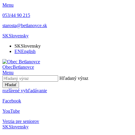
Menu
053/44 90 215
starosta@betlanovce.sk
SK
Slovensky
SK
Slovensky
EN
English
Obec
Betlanovce
Menu
Hľadaný výraz
Hľadať
rozšírené vyhľadávanie
Facebook
YouTube
Verzia pre seniorov
SK
Slovensky