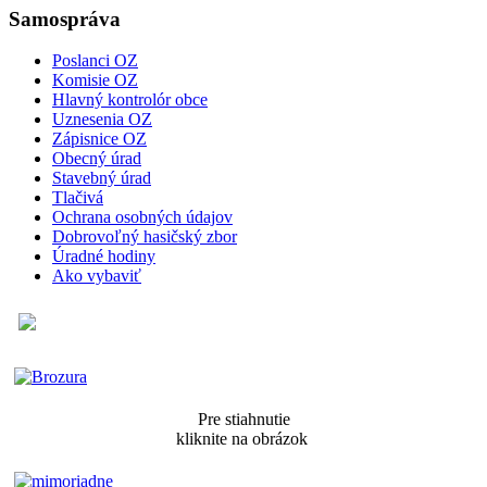
Samospráva
Poslanci OZ
Komisie OZ
Hlavný kontrolór obce
Uznesenia OZ
Zápisnice OZ
Obecný úrad
Stavebný úrad
Tlačivá
Ochrana osobných údajov
Dobrovoľný hasičský zbor
Úradné hodiny
Ako vybaviť
Pre stiahnutie
kliknite na obrázok