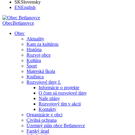
SK
Slovensky
EN
English
Obec
Betlanovce
Obec
Aktuality
Kam za kultúrou
História
Rozvoj obce
Kultúra
Šport
Materská škola
Knižnica
Rozvojové tímy I.
Informácie o projekte
O čom sú rozvojové tímy
Naše plány
Rozvojový tím v akcii
Kontakty
Organizácie v obci
Civilná ochrana
Územný plán obce Betlanovce
Farský úrad