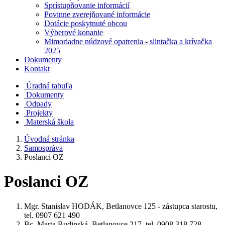
Sprístupňovanie informácií
Povinne zverejňované informácie
Dotácie poskytnuté obcou
Výberové konanie
Mimoriadne núdzové opatrenia - slintačka a krívačka
2025
Dokumenty
Kontakt
Úradná tabuľa
Dokumenty
Odpady
Projekty
Materská škola
Úvodná stránka
Samospráva
Poslanci OZ
Poslanci OZ
Mgr. Stanislav HODÁK, Betlanovce 125 - zástupca starostu,
tel. 0907 621 490
Bc. Marta Budinská, Betlanovce 217, tel. 0908 318 728