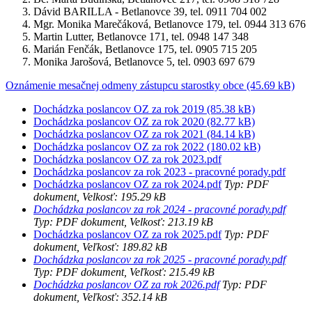
Dávid BARILLA - Betlanovce 39, tel. 0911 704 002
Mgr. Monika Marečáková, Betlanovce 179, tel. 0944 313 676
Martin Lutter, Betlanovce 171, tel. 0948 147 348
Marián Fenčák, Betlanovce 175, tel. 0905 715 205
Monika Jarošová, Betlanovce 5, tel. 0903 697 679
Oznámenie mesačnej odmeny zástupcu starostky obce (45.69 kB)
Dochádzka poslancov OZ za rok 2019 (85.38 kB)
Dochádzka poslancov OZ za rok 2020 (82.77 kB)
Dochádzka poslancov OZ za rok 2021 (84.14 kB)
Dochádzka poslancov OZ za rok 2022 (180.02 kB)
Dochádzka poslancov OZ za rok 2023.pdf
Dochádzka poslancov za rok 2023 - pracovné porady.pdf
Dochádzka poslancov OZ za rok 2024.pdf
Typ: PDF
dokument, Velkosť: 195.29 kB
Dochádzka poslancov za rok 2024 - pracovné porady.pdf
Typ: PDF dokument, Velkosť: 213.19 kB
Dochádzka poslancov OZ za rok 2025.pdf
Typ: PDF
dokument, Veľkosť: 189.82 kB
Dochádzka poslancov za rok 2025 - pracovné porady.pdf
Typ: PDF dokument, Veľkosť: 215.49 kB
Dochádzka poslancov OZ za rok 2026.pdf
Typ: PDF
dokument, Veľkosť: 352.14 kB