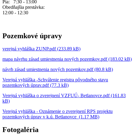
Pia: 7:30 - 13:00
Obedňajšia prestávka:
12:00 - 12:30
Pozemkové úpravy
verejná vyhláška ZUNP.pdf (233.89 kB)
mapa návrhu zásad umiestnenia nových pozemkov.pdf (183.02 kB)
návrh zásad umiestnenia nových pozemkov.pdf (80.8 kB)
Verejná vyhláška -Schválenie registra pôvodného stavu
pozemkových úprav.pdf (77.3 kB)
Verejná vyhláška o zverejnení VZFUÚ- Betlanovce.pdf (161.83
kB)
Verejná vyhláška - Oznámenie o zverejnení RPS projektu
pozemkových úprav v k.ú. Betlanovce (1.17 MB)
Fotogaléria