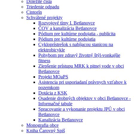
Dôležité čísla
Triedenie odpadu
Cintorín
Schválené projekty
Rozvojové tímy I. Betlanovce
ČOV a kanalizácia Betlanovce
Pódium pre kultúrne podujatia - publicita
Pódium pre kultúrne podujatia
Cykloprístrešok s nabíjacou stanicou na
elektrobicykle
Pohybom pre zdravý životný štýl-vonkajšie
fitness
Zlepšenie prístupu MRK k pitnej vode v obci
Betlanovce
Projekt MOaPS
Asistencia pri usporiadaní právnych vzťahov k
pozemkom
Dotácia z KSK
Osadenie drobných objektov v obci Betlanovce -
Informačné tabule
Spracovanie a vykonanie projektu JPÚ v obci
Betlanovce
Kanalizácia Betlanovce
Monografia obce
Kniha Čarovný Spiš