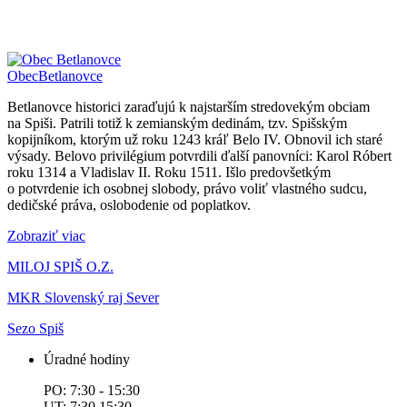
Obec
Betlanovce
Betlanovce historici zaraďujú k najstarším stredovekým obciam
na Spiši. Patrili totiž k zemianským dedinám, tzv. Spišským
kopijníkom, ktorým už roku 1243 kráľ Belo IV. Obnovil ich staré
výsady. Belovo privilégium potvrdili ďalší panovníci: Karol Róbert
roku 1314 a Vladislav II. Roku 1511. Išlo predovšetkým
o potvrdenie ich osobnej slobody, právo voliť vlastného sudcu,
dedičské práva, oslobodenie od poplatkov.
Zobraziť viac
MILOJ SPIŠ O.Z.
MKR Slovenský raj Sever
Sezo Spiš
Úradné hodiny
PO: 7:30 - 15:30
UT: 7:30 15:30