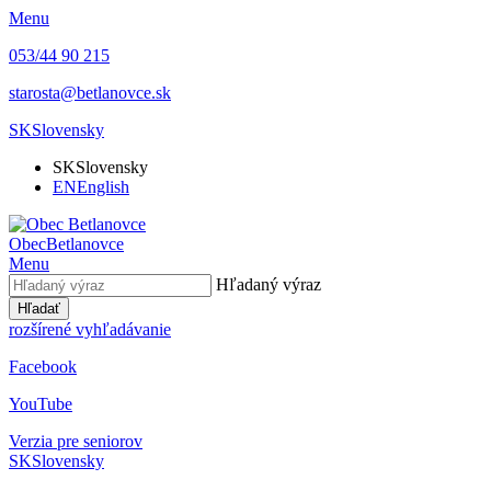
Menu
053/44 90 215
starosta@betlanovce.sk
SK
Slovensky
SK
Slovensky
EN
English
Obec
Betlanovce
Menu
Hľadaný výraz
Hľadať
rozšírené vyhľadávanie
Facebook
YouTube
Verzia pre seniorov
SK
Slovensky