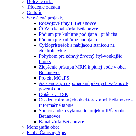
Dôležité čísla
Triedenie odpadu
Cintorín
Schválené projekty
Rozvojové tímy I. Betlanovce
ČOV a kanalizácia Betlanovce
Pódium pre kultúrne podujatia - publicita
Pódium pre kultúrne podujatia
Cykloprístrešok s nabíjacou stanicou na
elektrobicykle
Pohybom pre zdravý životný štýl-vonkajšie
fitness
Zlepšenie prístupu MRK k pitnej vode v obci
Betlanovce
Projekt MOaPS
Asistencia pri usporiadaní právnych vzťahov k
pozemkom
Dotácia z KSK
Osadenie drobných objektov v obci Betlanovce -
Informačné tabule
Spracovanie a vykonanie projektu JPÚ v obci
Betlanovce
Kanalizácia Betlanovce
Monografia obce
Kniha Čarovný Spiš