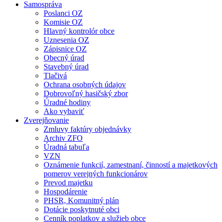
Samospráva
Poslanci OZ
Komisie OZ
Hlavný kontrolór obce
Uznesenia OZ
Zápisnice OZ
Obecný úrad
Stavebný úrad
Tlačivá
Ochrana osobných údajov
Dobrovoľný hasičský zbor
Úradné hodiny
Ako vybaviť
Zverejňovanie
Zmluvy faktúry objednávky
Archiv ZFO
Úradná tabuľa
VZN
Oznámenie funkcií, zamestnaní, činností a majetkových
pomerov verejných funkcionárov
Prevod majetku
Hospodárenie
PHSR, Komunitný plán
Dotácie poskytnuté obci
Cenník poplatkov a služieb obce