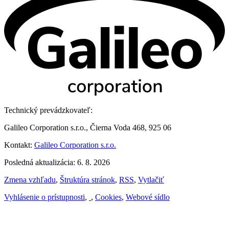
Technický prevádzkovateľ:
Galileo Corporation s.r.o., Čierna Voda 468, 925 06
Kontakt:
Galileo Corporation s.r.o.
Posledná aktualizácia: 6. 8. 2026
Zmena vzhľadu
,
Štruktúra stránok
,
RSS
,
Vytlačiť
Vyhlásenie o prístupnosti
,
,
Cookies
,
Webové sídlo