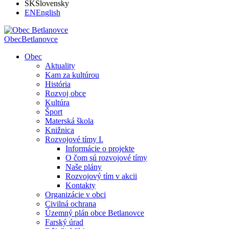
SK
Slovensky
EN
English
Obec
Betlanovce
Obec
Aktuality
Kam za kultúrou
História
Rozvoj obce
Kultúra
Šport
Materská škola
Knižnica
Rozvojové tímy I.
Informácie o projekte
O čom sú rozvojové tímy
Naše plány
Rozvojový tím v akcii
Kontakty
Organizácie v obci
Civilná ochrana
Územný plán obce Betlanovce
Farský úrad