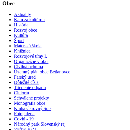
Obec
Aktuality
Kam za kultúrou
História
Rozvoj obce
Kultúra
Šport
Materská škola
Knižnica
Rozvojové tímy I.
Organizácie v obci
Civilná ochrana
Územný plán obce Betlanovce
Farský úrad
Dôležité čísla
Triedenie odpadu
Cintorín
Schválené projekty
Monografia obce
Kniha Čarovný Spiš
Fotogaléria
Covid - 19
Národný park Slovenský raj
Voľby 2022