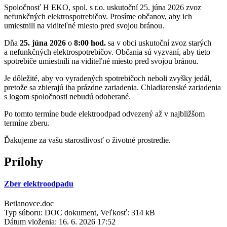
Spoločnosť H EKO, spol. s r.o. uskutoční 25. júna 2026 zvoz
nefunkčných elektrospotrebičov. Prosíme občanov, aby ich
umiestnili na viditeľné miesto pred svojou bránou.
Dňa
25. júna 2026
o
8:00 hod.
sa v obci uskutoční zvoz starých
a nefunkčných elektrospotrebičov. Občania sú vyzvaní, aby tieto
spotrebiče umiestnili na viditeľné miesto pred svojou bránou.
Je dôležité, aby vo vyradených spotrebičoch neboli zvyšky jedál,
pretože sa zbierajú iba prázdne zariadenia. Chladiarenské zariadenia
s logom spoločnosti nebudú odoberané.
Po tomto termíne bude elektroodpad odvezený až v najbližšom
termíne zberu.
Ďakujeme za vašu starostlivosť o životné prostredie.
Prílohy
Zber elektroodpadu
Betlanovce.doc
Typ súboru: DOC dokument, Veľkosť: 314 kB
Dátum vloženia:
16. 6. 2026 17:52