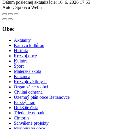
Dátum poslednej aktualizácie:
16. 6. 2026 17:55
Autor:
Správca Webu
Obec
Aktuality
Kam za kultúrou
História
Rozvoj obce
Kultúra
Šport
Materská škola
Knižnica
Rozvojové tímy I.
Organizácie v obci
Civilná ochrana
Územný plán obce Betlanovce
Farský úrad
Dôležité čísla
Triedenie odpadu
Cintorín
Schválené projekty
Monografia obce