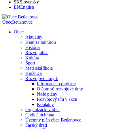
SK
Slovensky
EN
English
Obec
Betlanovce
Obec
Aktuality
Kam za kultúrou
História
Rozvoj obce
Kultúra
Šport
Materská škola
Knižnica
Rozvojové tímy I.
Informácie o projekte
O čom sú rozvojové tímy
Naše plány
Rozvojový tím v akcii
Kontakty
Organizácie v obci
Civilná ochrana
Územný plán obce Betlanovce
Farský úrad