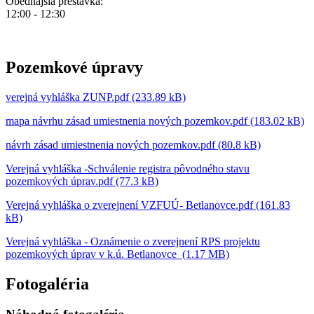
Obedňajšia prestávka:
12:00 - 12:30
Pozemkové úpravy
verejná vyhláška ZUNP.pdf (233.89 kB)
mapa návrhu zásad umiestnenia nových pozemkov.pdf (183.02 kB)
návrh zásad umiestnenia nových pozemkov.pdf (80.8 kB)
Verejná vyhláška -Schválenie registra pôvodného stavu
pozemkových úprav.pdf (77.3 kB)
Verejná vyhláška o zverejnení VZFUÚ- Betlanovce.pdf (161.83
kB)
Verejná vyhláška - Oznámenie o zverejnení RPS projektu
pozemkových úprav v k.ú. Betlanovce (1.17 MB)
Fotogaléria