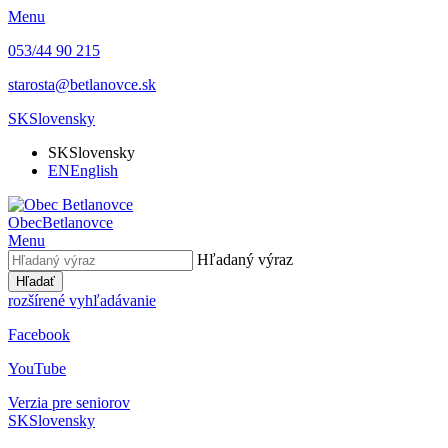
Menu
053/44 90 215
starosta@betlanovce.sk
SK
Slovensky
SK
Slovensky
EN
English
Obec
Betlanovce
Menu
Hľadaný výraz
Hľadať
rozšírené vyhľadávanie
Facebook
YouTube
Verzia pre seniorov
SK
Slovensky