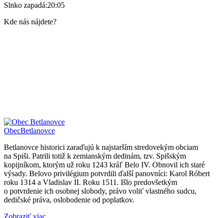
Slnko zapadá:
20:05
Kde nás nájdete?
Obec
Betlanovce
Betlanovce historici zaraďujú k najstarším stredovekým obciam
na Spiši. Patrili totiž k zemianským dedinám, tzv. Spišským
kopijníkom, ktorým už roku 1243 kráľ Belo IV. Obnovil ich staré
výsady. Belovo privilégium potvrdili ďalší panovníci: Karol Róbert
roku 1314 a Vladislav II. Roku 1511. Išlo predovšetkým
o potvrdenie ich osobnej slobody, právo voliť vlastného sudcu,
dedičské práva, oslobodenie od poplatkov.
Zobraziť viac