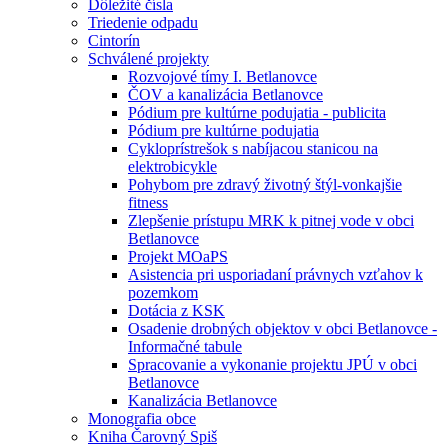
Dôležité čísla
Triedenie odpadu
Cintorín
Schválené projekty
Rozvojové tímy I. Betlanovce
ČOV a kanalizácia Betlanovce
Pódium pre kultúrne podujatia - publicita
Pódium pre kultúrne podujatia
Cykloprístrešok s nabíjacou stanicou na
elektrobicykle
Pohybom pre zdravý životný štýl-vonkajšie
fitness
Zlepšenie prístupu MRK k pitnej vode v obci
Betlanovce
Projekt MOaPS
Asistencia pri usporiadaní právnych vzťahov k
pozemkom
Dotácia z KSK
Osadenie drobných objektov v obci Betlanovce -
Informačné tabule
Spracovanie a vykonanie projektu JPÚ v obci
Betlanovce
Kanalizácia Betlanovce
Monografia obce
Kniha Čarovný Spiš