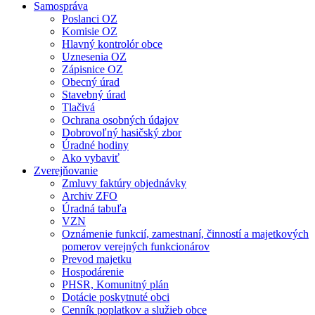
Samospráva
Poslanci OZ
Komisie OZ
Hlavný kontrolór obce
Uznesenia OZ
Zápisnice OZ
Obecný úrad
Stavebný úrad
Tlačivá
Ochrana osobných údajov
Dobrovoľný hasičský zbor
Úradné hodiny
Ako vybaviť
Zverejňovanie
Zmluvy faktúry objednávky
Archiv ZFO
Úradná tabuľa
VZN
Oznámenie funkcií, zamestnaní, činností a majetkových
pomerov verejných funkcionárov
Prevod majetku
Hospodárenie
PHSR, Komunitný plán
Dotácie poskytnuté obci
Cenník poplatkov a služieb obce