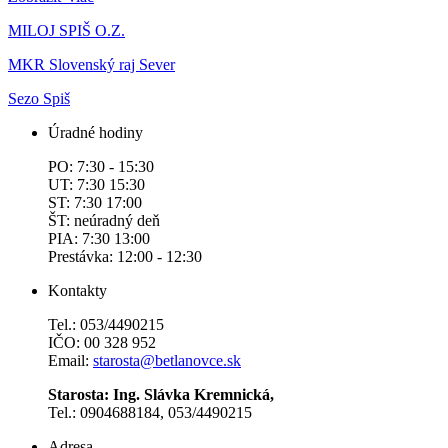
MILOJ SPIŠ O.Z.
MKR Slovenský raj Sever
Sezo Spiš
Úradné hodiny
PO: 7:30 - 15:30
UT: 7:30 15:30
ST: 7:30 17:00
ŠT: neúradný deň
PIA: 7:30 13:00
Prestávka: 12:00 - 12:30
Kontakty
Tel.: 053/4490215
IČO: 00 328 952
Email:
starosta@betlanovce.sk
Starosta: Ing. Slávka Kremnická,
Tel.: 0904688184, 053/4490215
Adresa