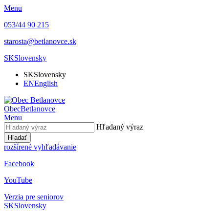
Menu
053/44 90 215
starosta@betlanovce.sk
SK
Slovensky
SK
Slovensky
EN
English
Obec
Betlanovce
Menu
Hľadaný výraz
Hľadať
rozšírené vyhľadávanie
Facebook
YouTube
Verzia pre seniorov
SK
Slovensky