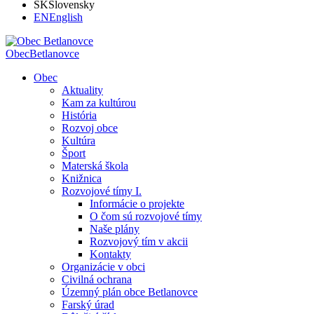
SK
Slovensky
EN
English
Obec
Betlanovce
Obec
Aktuality
Kam za kultúrou
História
Rozvoj obce
Kultúra
Šport
Materská škola
Knižnica
Rozvojové tímy I.
Informácie o projekte
O čom sú rozvojové tímy
Naše plány
Rozvojový tím v akcii
Kontakty
Organizácie v obci
Civilná ochrana
Územný plán obce Betlanovce
Farský úrad