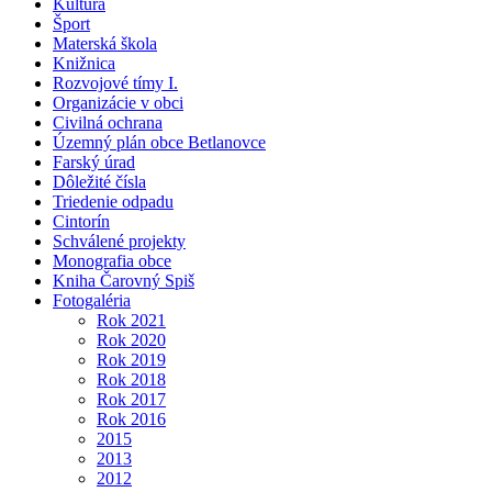
Kultúra
Šport
Materská škola
Knižnica
Rozvojové tímy I.
Organizácie v obci
Civilná ochrana
Územný plán obce Betlanovce
Farský úrad
Dôležité čísla
Triedenie odpadu
Cintorín
Schválené projekty
Monografia obce
Kniha Čarovný Spiš
Fotogaléria
Rok 2021
Rok 2020
Rok 2019
Rok 2018
Rok 2017
Rok 2016
2015
2013
2012