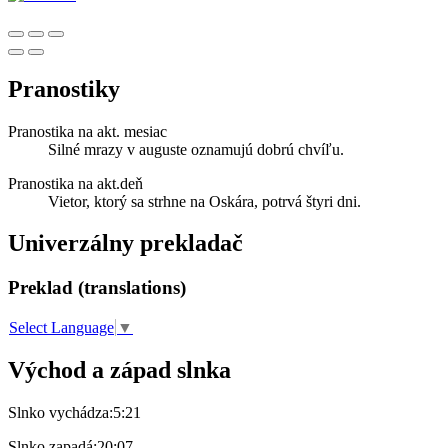
Pranostiky
Pranostika na akt. mesiac
Silné mrazy v auguste oznamujú dobrú chvíľu.
Pranostika na akt.deň
Vietor, ktorý sa strhne na Oskára, potrvá štyri dni.
Univerzálny prekladač
Preklad (translations)
Select Language
▼
Východ a západ slnka
Slnko vychádza:
5:21
Slnko zapadá:
20:07