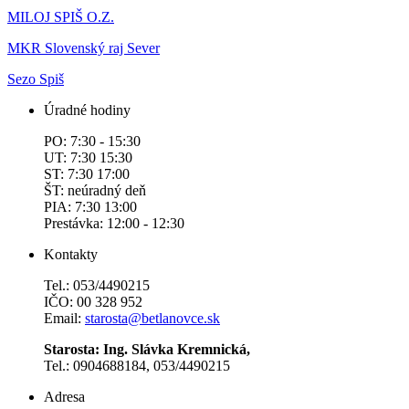
MILOJ SPIŠ O.Z.
MKR Slovenský raj Sever
Sezo Spiš
Úradné hodiny
PO: 7:30 - 15:30
UT: 7:30 15:30
ST: 7:30 17:00
ŠT: neúradný deň
PIA: 7:30 13:00
Prestávka: 12:00 - 12:30
Kontakty
Tel.: 053/4490215
IČO: 00 328 952
Email:
starosta@betlanovce.sk
Starosta: Ing. Slávka Kremnická,
Tel.: 0904688184, 053/4490215
Adresa