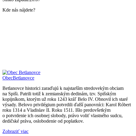
Kde nás nájdete?
Obec
Betlanovce
Betlanovce historici zaraďujú k najstarším stredovekým obciam
na Spiši. Patrili totiž k zemianským dedinám, tzv. Spišským
kopijníkom, ktorým už roku 1243 kráľ Belo IV. Obnovil ich staré
výsady. Belovo privilégium potvrdili ďalší panovníci: Karol Róbert
roku 1314 a Vladislav II. Roku 1511. Išlo predovšetkým
o potvrdenie ich osobnej slobody, právo voliť vlastného sudcu,
dedičské práva, oslobodenie od poplatkov.
Zobraziť viac