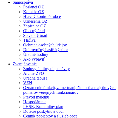
Samospráva
Poslanci OZ
Komisie OZ
Hlavný kontrolór obce
Uznesenia OZ
Zápisnice OZ
Obecný úrad
Stavebný úrad
Tlačivá
Ochrana osobných údajov
Dobrovoľný hasičský zbor
Úradné hodiny
Ako vybaviť
Zverejňovanie
Zmluvy faktúry objednávky
Archiv ZFO
Úradná tabuľa
VZN
Oznámenie funkcií, zamestnaní, činností a majetkových
pomerov verejných funkcionárov
Prevod majetku
Hospodárenie
PHSR, Komunitný plán
Dotácie poskytnuté obci
Cenník poplatkov a služieb obce