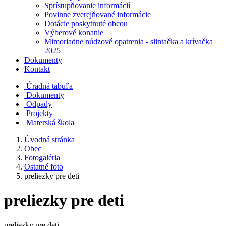
Sprístupňovanie informácií
Povinne zverejňované informácie
Dotácie poskytnuté obcou
Výberové konanie
Mimoriadne núdzové opatrenia - slintačka a krívačka
2025
Dokumenty
Kontakt
Úradná tabuľa
Dokumenty
Odpady
Projekty
Materská škola
Úvodná stránka
Obec
Fotogaléria
Ostatné foto
preliezky pre deti
preliezky pre deti
preliezky pre deti