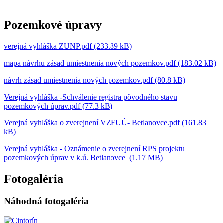
Pozemkové úpravy
verejná vyhláška ZUNP.pdf (233.89 kB)
mapa návrhu zásad umiestnenia nových pozemkov.pdf (183.02 kB)
návrh zásad umiestnenia nových pozemkov.pdf (80.8 kB)
Verejná vyhláška -Schválenie registra pôvodného stavu
pozemkových úprav.pdf (77.3 kB)
Verejná vyhláška o zverejnení VZFUÚ- Betlanovce.pdf (161.83
kB)
Verejná vyhláška - Oznámenie o zverejnení RPS projektu
pozemkových úprav v k.ú. Betlanovce (1.17 MB)
Fotogaléria
Náhodná fotogaléria