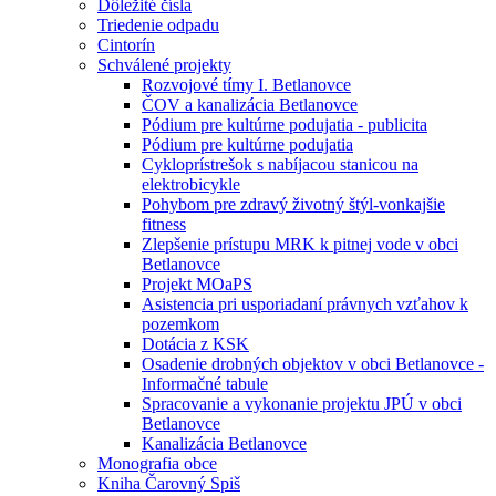
Dôležité čísla
Triedenie odpadu
Cintorín
Schválené projekty
Rozvojové tímy I. Betlanovce
ČOV a kanalizácia Betlanovce
Pódium pre kultúrne podujatia - publicita
Pódium pre kultúrne podujatia
Cykloprístrešok s nabíjacou stanicou na
elektrobicykle
Pohybom pre zdravý životný štýl-vonkajšie
fitness
Zlepšenie prístupu MRK k pitnej vode v obci
Betlanovce
Projekt MOaPS
Asistencia pri usporiadaní právnych vzťahov k
pozemkom
Dotácia z KSK
Osadenie drobných objektov v obci Betlanovce -
Informačné tabule
Spracovanie a vykonanie projektu JPÚ v obci
Betlanovce
Kanalizácia Betlanovce
Monografia obce
Kniha Čarovný Spiš