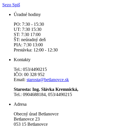
Sezo Spiš
Úradné hodiny
PO: 7:30 - 15:30
UT: 7:30 15:30
ST: 7:30 17:00
ŠT: neúradný deň
PIA: 7:30 13:00
Prestávka: 12:00 - 12:30
Kontakty
Tel.: 053/4490215
IČO: 00 328 952
Email:
starosta@betlanovce.sk
Starosta: Ing. Slávka Kremnická,
Tel.: 0904688184, 053/4490215
Adresa
Obecný úrad Betlanovce
Betlanovce 23
053 15 Betlanovce