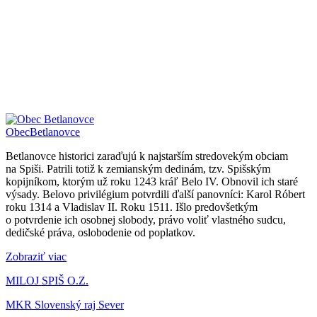
Obec
Betlanovce
Betlanovce historici zaraďujú k najstarším stredovekým obciam
na Spiši. Patrili totiž k zemianským dedinám, tzv. Spišským
kopijníkom, ktorým už roku 1243 kráľ Belo IV. Obnovil ich staré
výsady. Belovo privilégium potvrdili ďalší panovníci: Karol Róbert
roku 1314 a Vladislav II. Roku 1511. Išlo predovšetkým
o potvrdenie ich osobnej slobody, právo voliť vlastného sudcu,
dedičské práva, oslobodenie od poplatkov.
Zobraziť viac
MILOJ SPIŠ O.Z.
MKR Slovenský raj Sever