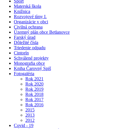
Šport
Materská škola
Knižnica
Rozvojové tímy I.
Organizácie v obci
Civilná ochrana
Územný plán obce Betlanovce
Farský úrad
Dôležité čísla
Triedenie odpadu
Cintorín
Schválené projekty
Monografia obce
Kniha Čarovný Spiš
Fotogaléria
Rok 2021
Rok 2020
Rok 2019
Rok 2018
Rok 2017
Rok 2016
2015
2013
2012
Covid - 19