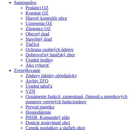
Samospráva
Poslanci OZ
Komisie OZ
Hlavný kontrolór obce
Uznesenia OZ
Zápisnice OZ
Obecný úrad
Stavebný úrad
Tlačivá
Ochrana osobných údajov
Dobrovoľný hasičský zbor
Úradné hodiny
Ako vybaviť
Zverejňovanie
Zmluvy faktúry objednávky
Archiv ZFO
Úradná tabuľa
VZN
Oznámenie funkcií, zamestnaní, činností a majetkových
pomerov verejných funkcionárov
Prevod majetku
Hospodárenie
PHSR, Komunitný plán
Dotácie poskytnuté obci
Cenník poplatkov a služieb obce