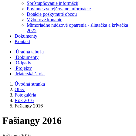
Sprístupňovanie informácií
Povinne zverejňované informácie
Dotácie poskytnuté obcou
Výberové konanie
Mimoriadne núdzové opatrenia - slintačka a krívačka
2025
Dokumenty
Kontakt
Úradná tabuľa
Dokumenty
Odpady
Projekty
Materská škola
Úvodná stránka
Obec
Fotogaléria
Rok 2016
Fašiangy 2016
Fašiangy 2016
Fašiangy 2016