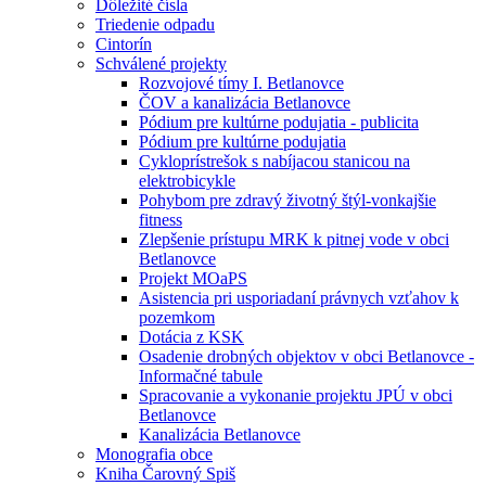
Dôležité čísla
Triedenie odpadu
Cintorín
Schválené projekty
Rozvojové tímy I. Betlanovce
ČOV a kanalizácia Betlanovce
Pódium pre kultúrne podujatia - publicita
Pódium pre kultúrne podujatia
Cykloprístrešok s nabíjacou stanicou na
elektrobicykle
Pohybom pre zdravý životný štýl-vonkajšie
fitness
Zlepšenie prístupu MRK k pitnej vode v obci
Betlanovce
Projekt MOaPS
Asistencia pri usporiadaní právnych vzťahov k
pozemkom
Dotácia z KSK
Osadenie drobných objektov v obci Betlanovce -
Informačné tabule
Spracovanie a vykonanie projektu JPÚ v obci
Betlanovce
Kanalizácia Betlanovce
Monografia obce
Kniha Čarovný Spiš