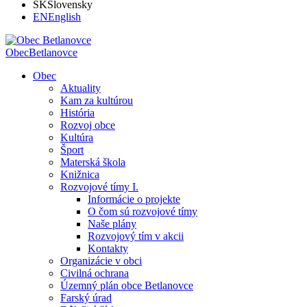
SK
Slovensky
EN
English
Obec
Betlanovce
Obec
Aktuality
Kam za kultúrou
História
Rozvoj obce
Kultúra
Šport
Materská škola
Knižnica
Rozvojové tímy I.
Informácie o projekte
O čom sú rozvojové tímy
Naše plány
Rozvojový tím v akcii
Kontakty
Organizácie v obci
Civilná ochrana
Územný plán obce Betlanovce
Farský úrad