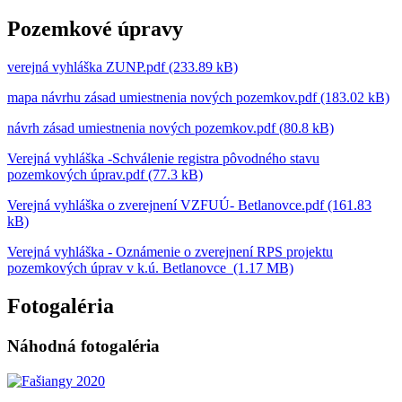
Pozemkové úpravy
verejná vyhláška ZUNP.pdf (233.89 kB)
mapa návrhu zásad umiestnenia nových pozemkov.pdf (183.02 kB)
návrh zásad umiestnenia nových pozemkov.pdf (80.8 kB)
Verejná vyhláška -Schválenie registra pôvodného stavu
pozemkových úprav.pdf (77.3 kB)
Verejná vyhláška o zverejnení VZFUÚ- Betlanovce.pdf (161.83
kB)
Verejná vyhláška - Oznámenie o zverejnení RPS projektu
pozemkových úprav v k.ú. Betlanovce (1.17 MB)
Fotogaléria
Náhodná fotogaléria