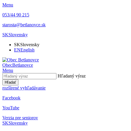
Menu
053/44 90 215
starosta@betlanovce.sk
SK
Slovensky
SK
Slovensky
EN
English
Obec
Betlanovce
Menu
Hľadaný výraz
Hľadať
rozšírené vyhľadávanie
Facebook
YouTube
Verzia pre seniorov
SK
Slovensky