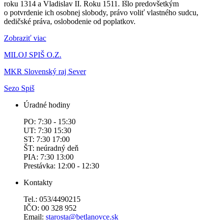
roku 1314 a Vladislav II. Roku 1511. Išlo predovšetkým
o potvrdenie ich osobnej slobody, právo voliť vlastného sudcu,
dedičské práva, oslobodenie od poplatkov.
Zobraziť viac
MILOJ SPIŠ O.Z.
MKR Slovenský raj Sever
Sezo Spiš
Úradné hodiny
PO: 7:30 - 15:30
UT: 7:30 15:30
ST: 7:30 17:00
ŠT: neúradný deň
PIA: 7:30 13:00
Prestávka: 12:00 - 12:30
Kontakty
Tel.: 053/4490215
IČO: 00 328 952
Email:
starosta@betlanovce.sk