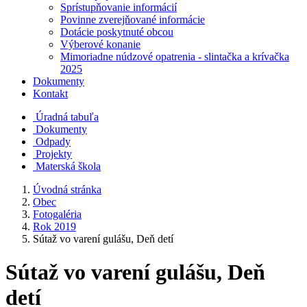
Sprístupňovanie informácií
Povinne zverejňované informácie
Dotácie poskytnuté obcou
Výberové konanie
Mimoriadne núdzové opatrenia - slintačka a krívačka
2025
Dokumenty
Kontakt
Úradná tabuľa
Dokumenty
Odpady
Projekty
Materská škola
Úvodná stránka
Obec
Fotogaléria
Rok 2019
Sútaž vo varení gulášu, Deň detí
Sútaž vo varení gulášu, Deň
detí