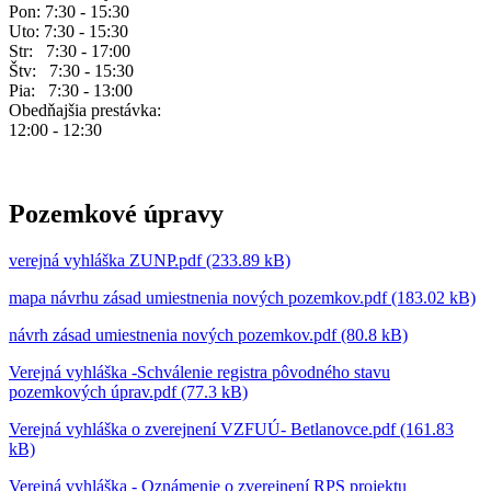
Pon: 7:30 - 15:30
Uto: 7:30 - 15:30
Str: 7:30 - 17:00
Štv: 7:30 - 15:30
Pia: 7:30 - 13:00
Obedňajšia prestávka:
12:00 - 12:30
Pozemkové úpravy
verejná vyhláška ZUNP.pdf (233.89 kB)
mapa návrhu zásad umiestnenia nových pozemkov.pdf (183.02 kB)
návrh zásad umiestnenia nových pozemkov.pdf (80.8 kB)
Verejná vyhláška -Schválenie registra pôvodného stavu
pozemkových úprav.pdf (77.3 kB)
Verejná vyhláška o zverejnení VZFUÚ- Betlanovce.pdf (161.83
kB)
Verejná vyhláška - Oznámenie o zverejnení RPS projektu