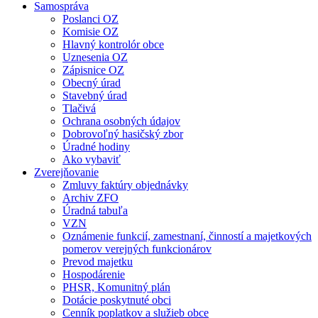
Samospráva
Poslanci OZ
Komisie OZ
Hlavný kontrolór obce
Uznesenia OZ
Zápisnice OZ
Obecný úrad
Stavebný úrad
Tlačivá
Ochrana osobných údajov
Dobrovoľný hasičský zbor
Úradné hodiny
Ako vybaviť
Zverejňovanie
Zmluvy faktúry objednávky
Archiv ZFO
Úradná tabuľa
VZN
Oznámenie funkcií, zamestnaní, činností a majetkových
pomerov verejných funkcionárov
Prevod majetku
Hospodárenie
PHSR, Komunitný plán
Dotácie poskytnuté obci
Cenník poplatkov a služieb obce