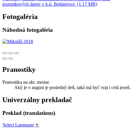
pozemkových úprav v k.ú. Betlanovce (1.17 MB)
Fotogaléria
Náhodná fotogaléria
Pranostiky
Pranostika na akt. mesiac
Aký je v august je posledný deň, taká má byť vraj i celá jeseň.
Univerzálny prekladač
Preklad (translations)
Select Language
▼