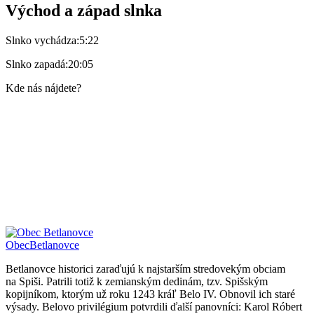
Východ a západ slnka
Slnko vychádza:
5:22
Slnko zapadá:
20:05
Kde nás nájdete?
Obec
Betlanovce
Betlanovce historici zaraďujú k najstarším stredovekým obciam
na Spiši. Patrili totiž k zemianským dedinám, tzv. Spišským
kopijníkom, ktorým už roku 1243 kráľ Belo IV. Obnovil ich staré
výsady. Belovo privilégium potvrdili ďalší panovníci: Karol Róbert