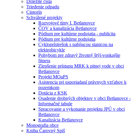
Dôležité čísla
Triedenie odpadu
Cintorín
Schválené projekty
Rozvojové tímy I. Betlanovce
ČOV a kanalizácia Betlanovce
Pódium pre kultúrne podujatia - publicita
Pódium pre kultúrne podujatia
Cykloprístrešok s nabíjacou stanicou na
elektrobicykle
Pohybom pre zdravý životný štýl-vonkajšie
fitness
Zlepšenie prístupu MRK k pitnej vode v obci
Betlanovce
Projekt MOaPS
Asistencia pri usporiadaní právnych vzťahov k
pozemkom
Dotácia z KSK
Osadenie drobných objektov v obci Betlanovce -
Informačné tabule
Spracovanie a vykonanie projektu JPÚ v obci
Betlanovce
Kanalizácia Betlanovce
Monografia obce
Kniha Čarovný Spiš