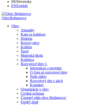
SK
Slovensky
EN
English
Obec
Betlanovce
Obec
Aktuality
Kam za kultúrou
História
Rozvoj obce
Kultúra
Šport
Materská škola
Knižnica
Rozvojové tímy I.
Informácie o projekte
O čom sú rozvojové tímy
Naše plány
Rozvojový tím v akcii
Kontakty
Organizácie v obci
Civilná ochrana
Územný plán obce Betlanovce
Farský úrad