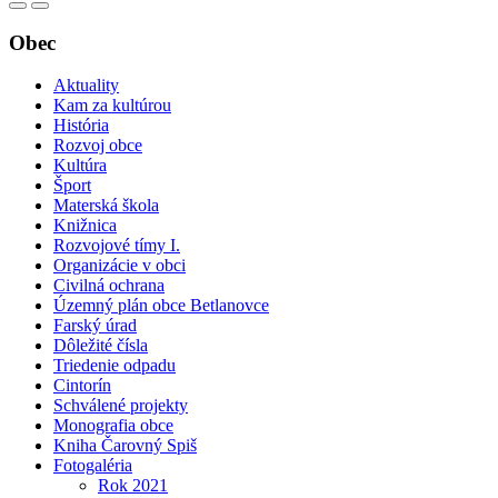
Obec
Aktuality
Kam za kultúrou
História
Rozvoj obce
Kultúra
Šport
Materská škola
Knižnica
Rozvojové tímy I.
Organizácie v obci
Civilná ochrana
Územný plán obce Betlanovce
Farský úrad
Dôležité čísla
Triedenie odpadu
Cintorín
Schválené projekty
Monografia obce
Kniha Čarovný Spiš
Fotogaléria
Rok 2021