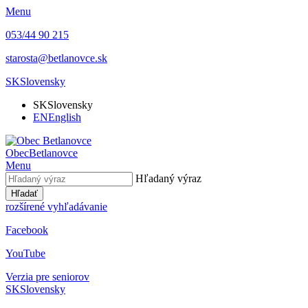
Menu
053/44 90 215
starosta@betlanovce.sk
SK
Slovensky
SK
Slovensky
EN
English
Obec
Betlanovce
Menu
Hľadaný výraz
Hľadať
rozšírené vyhľadávanie
Facebook
YouTube
Verzia pre seniorov
SK
Slovensky