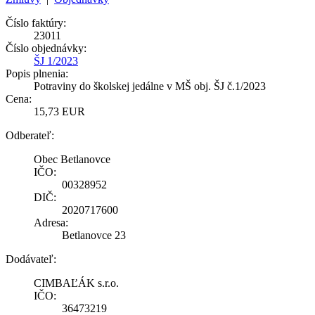
Číslo faktúry:
23011
Číslo objednávky:
ŠJ 1/2023
Popis plnenia:
Potraviny do školskej jedálne v MŠ obj. ŠJ č.1/2023
Cena:
15,73 EUR
Odberateľ:
Obec Betlanovce
IČO:
00328952
DIČ:
2020717600
Adresa:
Betlanovce 23
Dodávateľ:
CIMBAĽÁK s.r.o.
IČO:
36473219