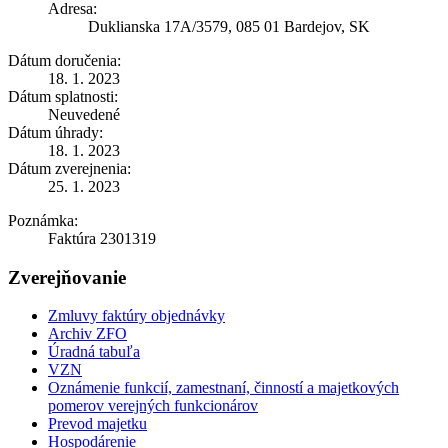
Adresa:
Duklianska 17A/3579, 085 01 Bardejov, SK
Dátum doručenia:
18. 1. 2023
Dátum splatnosti:
Neuvedené
Dátum úhrady:
18. 1. 2023
Dátum zverejnenia:
25. 1. 2023
Poznámka:
Faktúra 2301319
Zverejňovanie
Zmluvy faktúry objednávky
Archiv ZFO
Úradná tabuľa
VZN
Oznámenie funkcií, zamestnaní, činností a majetkových
pomerov verejných funkcionárov
Prevod majetku
Hospodárenie