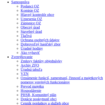
Samospráva
Poslanci OZ
Komisie OZ
Hlavný kontrolór obce
Uznesenia OZ
Zápisnice OZ
Obecný úrad
Stavebný úrad
Tlačivá
Ochrana osobných údajov
Dobrovoľný hasičský zbor
Úradné hodiny
Ako vybaviť
Zverejňovanie
Zmluvy faktúry objednávky
Archiv ZFO
Úradná tabuľa
VZN
Oznámenie funkcií, zamestnaní, činností a majetkových
pomerov verejných funkcionárov
Prevod majetku
Hospodárenie
PHSR, Komunitný plán
Dotácie poskytnuté obci
Cenník poplatkov a služieb obce