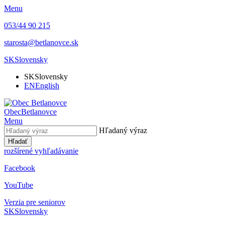
Menu
053/44 90 215
starosta@betlanovce.sk
SK
Slovensky
SK
Slovensky
EN
English
Obec
Betlanovce
Menu
Hľadaný výraz
Hľadať
rozšírené vyhľadávanie
Facebook
YouTube
Verzia pre seniorov
SK
Slovensky