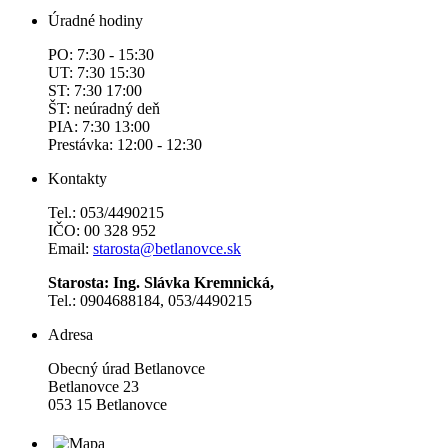
Úradné hodiny
PO: 7:30 - 15:30
UT: 7:30 15:30
ST: 7:30 17:00
ŠT: neúradný deň
PIA: 7:30 13:00
Prestávka: 12:00 - 12:30
Kontakty
Tel.: 053/4490215
IČO: 00 328 952
Email:
starosta@betlanovce.sk
Starosta: Ing. Slávka Kremnická,
Tel.: 0904688184, 053/4490215
Adresa
Obecný úrad Betlanovce
Betlanovce 23
053 15 Betlanovce