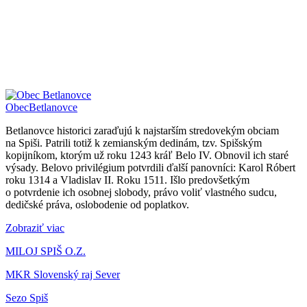
Obec
Betlanovce
Betlanovce historici zaraďujú k najstarším stredovekým obciam
na Spiši. Patrili totiž k zemianským dedinám, tzv. Spišským
kopijníkom, ktorým už roku 1243 kráľ Belo IV. Obnovil ich staré
výsady. Belovo privilégium potvrdili ďalší panovníci: Karol Róbert
roku 1314 a Vladislav II. Roku 1511. Išlo predovšetkým
o potvrdenie ich osobnej slobody, právo voliť vlastného sudcu,
dedičské práva, oslobodenie od poplatkov.
Zobraziť viac
MILOJ SPIŠ O.Z.
MKR Slovenský raj Sever
Sezo Spiš