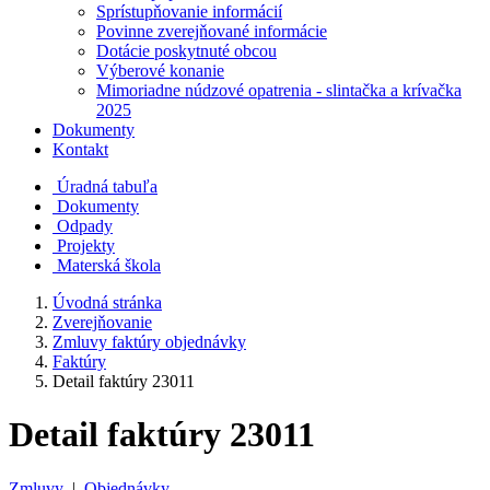
Sprístupňovanie informácií
Povinne zverejňované informácie
Dotácie poskytnuté obcou
Výberové konanie
Mimoriadne núdzové opatrenia - slintačka a krívačka
2025
Dokumenty
Kontakt
Úradná tabuľa
Dokumenty
Odpady
Projekty
Materská škola
Úvodná stránka
Zverejňovanie
Zmluvy faktúry objednávky
Faktúry
Detail faktúry 23011
Detail faktúry 23011
Zmluvy
|
Objednávky