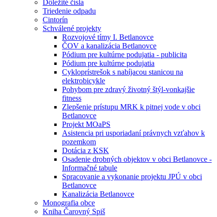
Dôležité čísla
Triedenie odpadu
Cintorín
Schválené projekty
Rozvojové tímy I. Betlanovce
ČOV a kanalizácia Betlanovce
Pódium pre kultúrne podujatia - publicita
Pódium pre kultúrne podujatia
Cykloprístrešok s nabíjacou stanicou na
elektrobicykle
Pohybom pre zdravý životný štýl-vonkajšie
fitness
Zlepšenie prístupu MRK k pitnej vode v obci
Betlanovce
Projekt MOaPS
Asistencia pri usporiadaní právnych vzťahov k
pozemkom
Dotácia z KSK
Osadenie drobných objektov v obci Betlanovce -
Informačné tabule
Spracovanie a vykonanie projektu JPÚ v obci
Betlanovce
Kanalizácia Betlanovce
Monografia obce
Kniha Čarovný Spiš