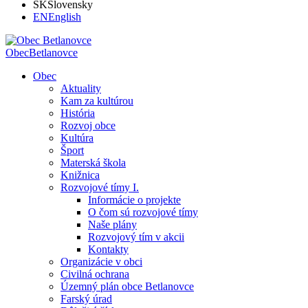
SK
Slovensky
EN
English
Obec
Betlanovce
Obec
Aktuality
Kam za kultúrou
História
Rozvoj obce
Kultúra
Šport
Materská škola
Knižnica
Rozvojové tímy I.
Informácie o projekte
O čom sú rozvojové tímy
Naše plány
Rozvojový tím v akcii
Kontakty
Organizácie v obci
Civilná ochrana
Územný plán obce Betlanovce
Farský úrad