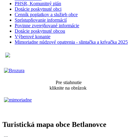
PHSR, Komunitný plán
Dotácie poskytnuté obci
Cenník poplatkov a služieb obce
Sprístupňovanie informácií
Povinne zverejňované informácie
Dotácie poskytnuté obcou
Výberové konanie
Mimoriadne núdzové opatrenia - slintačka a krívačka 2025
Pre stiahnutie
kliknite na obrázok
Turistická mapa obce Betlanovce