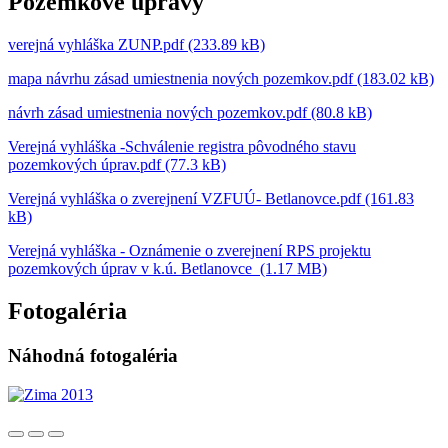
Pozemkové úpravy
verejná vyhláška ZUNP.pdf (233.89 kB)
mapa návrhu zásad umiestnenia nových pozemkov.pdf (183.02 kB)
návrh zásad umiestnenia nových pozemkov.pdf (80.8 kB)
Verejná vyhláška -Schválenie registra pôvodného stavu
pozemkových úprav.pdf (77.3 kB)
Verejná vyhláška o zverejnení VZFUÚ- Betlanovce.pdf (161.83
kB)
Verejná vyhláška - Oznámenie o zverejnení RPS projektu
pozemkových úprav v k.ú. Betlanovce (1.17 MB)
Fotogaléria
Náhodná fotogaléria