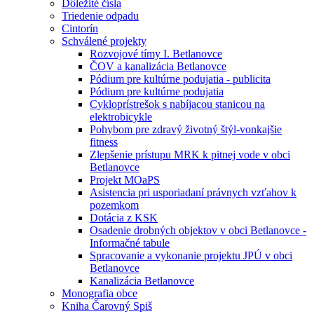
Dôležité čísla
Triedenie odpadu
Cintorín
Schválené projekty
Rozvojové tímy I. Betlanovce
ČOV a kanalizácia Betlanovce
Pódium pre kultúrne podujatia - publicita
Pódium pre kultúrne podujatia
Cykloprístrešok s nabíjacou stanicou na
elektrobicykle
Pohybom pre zdravý životný štýl-vonkajšie
fitness
Zlepšenie prístupu MRK k pitnej vode v obci
Betlanovce
Projekt MOaPS
Asistencia pri usporiadaní právnych vzťahov k
pozemkom
Dotácia z KSK
Osadenie drobných objektov v obci Betlanovce -
Informačné tabule
Spracovanie a vykonanie projektu JPÚ v obci
Betlanovce
Kanalizácia Betlanovce
Monografia obce
Kniha Čarovný Spiš