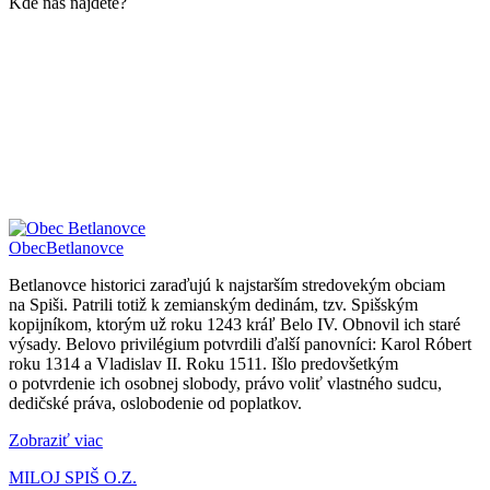
Kde nás nájdete?
Obec
Betlanovce
Betlanovce historici zaraďujú k najstarším stredovekým obciam
na Spiši. Patrili totiž k zemianským dedinám, tzv. Spišským
kopijníkom, ktorým už roku 1243 kráľ Belo IV. Obnovil ich staré
výsady. Belovo privilégium potvrdili ďalší panovníci: Karol Róbert
roku 1314 a Vladislav II. Roku 1511. Išlo predovšetkým
o potvrdenie ich osobnej slobody, právo voliť vlastného sudcu,
dedičské práva, oslobodenie od poplatkov.
Zobraziť viac
MILOJ SPIŠ O.Z.