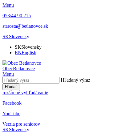
Menu
053/44 90 215
starosta@betlanovce.sk
SK
Slovensky
SK
Slovensky
EN
English
Obec
Betlanovce
Menu
Hľadaný výraz
Hľadať
rozšírené vyhľadávanie
Facebook
YouTube
Verzia pre seniorov
SK
Slovensky