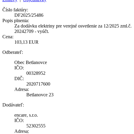
Číslo faktúry:
DF2025/25486
Popis plnenia:
Za dodávku elektriny pre verejné osvetlenie za 12/2025 zml.č.
20242709 - vyúčt.
Cena:
103,13 EUR
Odberateľ:
Obec Betlanovce
IČO:
00328952
DIČ:
2020717600
Adresa:
Betlanovce 23
Dodávateľ:
encare, s.r.o.
IČO:
52302555
Adresa: