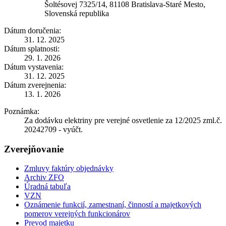
Šoltésovej 7325/14, 81108 Bratislava-Staré Mesto,
Slovenská republika
Dátum doručenia:
31. 12. 2025
Dátum splatnosti:
29. 1. 2026
Dátum vystavenia:
31. 12. 2025
Dátum zverejnenia:
13. 1. 2026
Poznámka:
Za dodávku elektriny pre verejné osvetlenie za 12/2025 zml.č.
20242709 - vyúčt.
Zverejňovanie
Zmluvy faktúry objednávky
Archiv ZFO
Úradná tabuľa
VZN
Oznámenie funkcií, zamestnaní, činností a majetkových
pomerov verejných funkcionárov
Prevod majetku