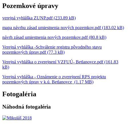
Pozemkové úpravy
verejná vyhláška ZUNP.pdf (233.89 kB)
mapa návrhu zásad umiestnenia nových pozemkov.pdf (183.02 kB)
návrh zásad umiestnenia nových pozemkov.pdf (80.8 kB)
Verejná vyhláška -Schválenie registra pôvodného stavu
pozemkových úprav.pdf (77.3 kB)
Verejná vyhláška o zverejnení VZFUÚ- Betlanovce.pdf (161.83
kB)
Verejná vyhláška - Oznámenie o zverejnení RPS projektu
pozemkových úprav v k.ú. Betlanovce (1.17 MB)
Fotogaléria
Náhodná fotogaléria