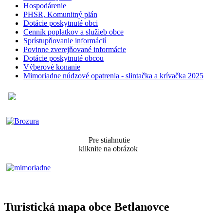
Hospodárenie
PHSR, Komunitný plán
Dotácie poskytnuté obci
Cenník poplatkov a služieb obce
Sprístupňovanie informácií
Povinne zverejňované informácie
Dotácie poskytnuté obcou
Výberové konanie
Mimoriadne núdzové opatrenia - slintačka a krívačka 2025
Pre stiahnutie
kliknite na obrázok
Turistická mapa obce Betlanovce