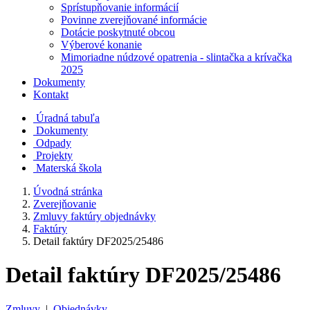
Sprístupňovanie informácií
Povinne zverejňované informácie
Dotácie poskytnuté obcou
Výberové konanie
Mimoriadne núdzové opatrenia - slintačka a krívačka
2025
Dokumenty
Kontakt
Úradná tabuľa
Dokumenty
Odpady
Projekty
Materská škola
Úvodná stránka
Zverejňovanie
Zmluvy faktúry objednávky
Faktúry
Detail faktúry DF2025/25486
Detail faktúry DF2025/25486
Zmluvy
|
Objednávky