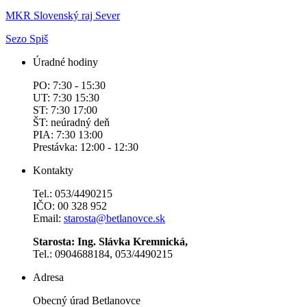
MKR Slovenský raj Sever
Sezo Spiš
Úradné hodiny
PO: 7:30 - 15:30
UT: 7:30 15:30
ST: 7:30 17:00
ŠT: neúradný deň
PIA: 7:30 13:00
Prestávka: 12:00 - 12:30
Kontakty
Tel.: 053/4490215
IČO: 00 328 952
Email:
starosta@betlanovce.sk
Starosta: Ing. Slávka Kremnická,
Tel.: 0904688184, 053/4490215
Adresa
Obecný úrad Betlanovce