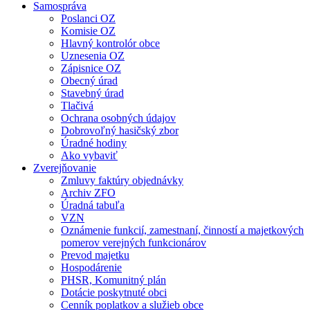
Samospráva
Poslanci OZ
Komisie OZ
Hlavný kontrolór obce
Uznesenia OZ
Zápisnice OZ
Obecný úrad
Stavebný úrad
Tlačivá
Ochrana osobných údajov
Dobrovoľný hasičský zbor
Úradné hodiny
Ako vybaviť
Zverejňovanie
Zmluvy faktúry objednávky
Archiv ZFO
Úradná tabuľa
VZN
Oznámenie funkcií, zamestnaní, činností a majetkových
pomerov verejných funkcionárov
Prevod majetku
Hospodárenie
PHSR, Komunitný plán
Dotácie poskytnuté obci
Cenník poplatkov a služieb obce