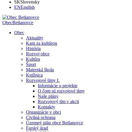
SK
Slovensky
EN
English
Obec
Betlanovce
Obec
Aktuality
Kam za kultúrou
História
Rozvoj obce
Kultúra
Šport
Materská škola
Knižnica
Rozvojové tímy I.
Informácie o projekte
O čom sú rozvojové tímy
Naše plány
Rozvojový tím v akcii
Kontakty
Organizácie v obci
Civilná ochrana
Územný plán obce Betlanovce
Farský úrad