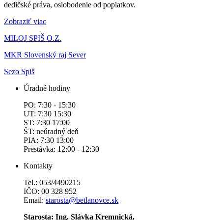
dedičské práva, oslobodenie od poplatkov.
Zobraziť viac
MILOJ SPIŠ O.Z.
MKR Slovenský raj Sever
Sezo Spiš
Úradné hodiny
PO: 7:30 - 15:30
UT: 7:30 15:30
ST: 7:30 17:00
ŠT: neúradný deň
PIA: 7:30 13:00
Prestávka: 12:00 - 12:30
Kontakty
Tel.: 053/4490215
IČO: 00 328 952
Email:
starosta@betlanovce.sk
Starosta: Ing. Slávka Kremnická,