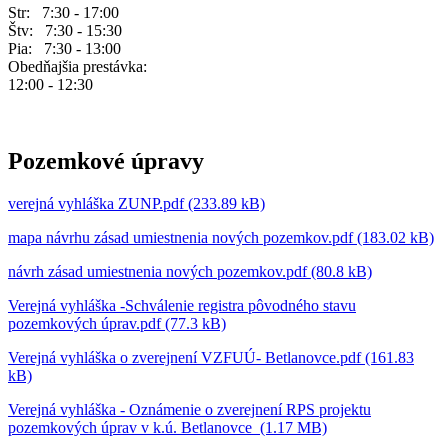
Str: 7:30 - 17:00
Štv: 7:30 - 15:30
Pia: 7:30 - 13:00
Obedňajšia prestávka:
12:00 - 12:30
Pozemkové úpravy
verejná vyhláška ZUNP.pdf (233.89 kB)
mapa návrhu zásad umiestnenia nových pozemkov.pdf (183.02 kB)
návrh zásad umiestnenia nových pozemkov.pdf (80.8 kB)
Verejná vyhláška -Schválenie registra pôvodného stavu
pozemkových úprav.pdf (77.3 kB)
Verejná vyhláška o zverejnení VZFUÚ- Betlanovce.pdf (161.83
kB)
Verejná vyhláška - Oznámenie o zverejnení RPS projektu
pozemkových úprav v k.ú. Betlanovce (1.17 MB)