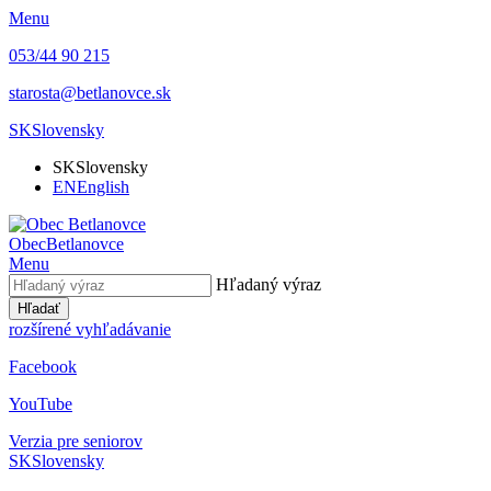
Menu
053/44 90 215
starosta@betlanovce.sk
SK
Slovensky
SK
Slovensky
EN
English
Obec
Betlanovce
Menu
Hľadaný výraz
Hľadať
rozšírené vyhľadávanie
Facebook
YouTube
Verzia pre seniorov
SK
Slovensky