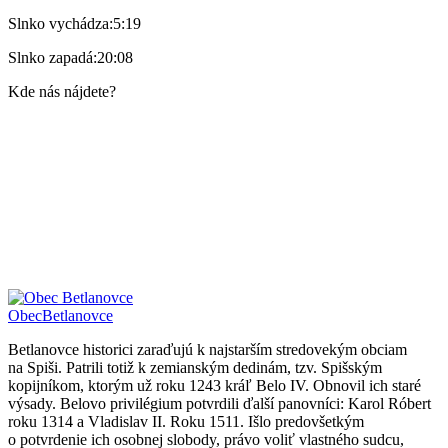
Slnko vychádza:
5:19
Slnko zapadá:
20:08
Kde nás nájdete?
Obec
Betlanovce
Betlanovce historici zaraďujú k najstarším stredovekým obciam
na Spiši. Patrili totiž k zemianským dedinám, tzv. Spišským
kopijníkom, ktorým už roku 1243 kráľ Belo IV. Obnovil ich staré
výsady. Belovo privilégium potvrdili ďalší panovníci: Karol Róbert
roku 1314 a Vladislav II. Roku 1511. Išlo predovšetkým
o potvrdenie ich osobnej slobody, právo voliť vlastného sudcu,