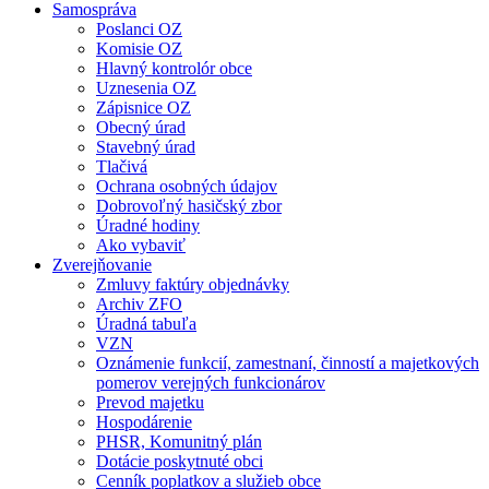
Samospráva
Poslanci OZ
Komisie OZ
Hlavný kontrolór obce
Uznesenia OZ
Zápisnice OZ
Obecný úrad
Stavebný úrad
Tlačivá
Ochrana osobných údajov
Dobrovoľný hasičský zbor
Úradné hodiny
Ako vybaviť
Zverejňovanie
Zmluvy faktúry objednávky
Archiv ZFO
Úradná tabuľa
VZN
Oznámenie funkcií, zamestnaní, činností a majetkových
pomerov verejných funkcionárov
Prevod majetku
Hospodárenie
PHSR, Komunitný plán
Dotácie poskytnuté obci
Cenník poplatkov a služieb obce