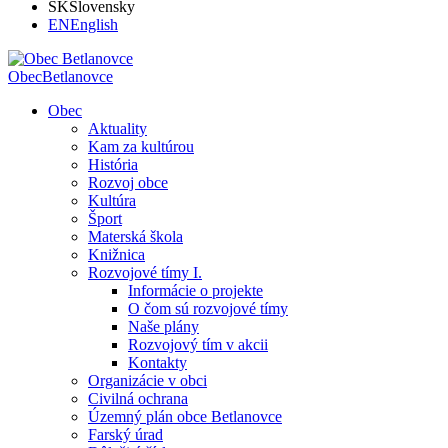
SK
Slovensky
EN
English
Obec
Betlanovce
Obec
Aktuality
Kam za kultúrou
História
Rozvoj obce
Kultúra
Šport
Materská škola
Knižnica
Rozvojové tímy I.
Informácie o projekte
O čom sú rozvojové tímy
Naše plány
Rozvojový tím v akcii
Kontakty
Organizácie v obci
Civilná ochrana
Územný plán obce Betlanovce
Farský úrad