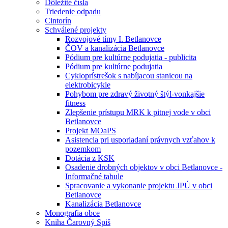
Dôležité čísla
Triedenie odpadu
Cintorín
Schválené projekty
Rozvojové tímy I. Betlanovce
ČOV a kanalizácia Betlanovce
Pódium pre kultúrne podujatia - publicita
Pódium pre kultúrne podujatia
Cykloprístrešok s nabíjacou stanicou na
elektrobicykle
Pohybom pre zdravý životný štýl-vonkajšie
fitness
Zlepšenie prístupu MRK k pitnej vode v obci
Betlanovce
Projekt MOaPS
Asistencia pri usporiadaní právnych vzťahov k
pozemkom
Dotácia z KSK
Osadenie drobných objektov v obci Betlanovce -
Informačné tabule
Spracovanie a vykonanie projektu JPÚ v obci
Betlanovce
Kanalizácia Betlanovce
Monografia obce
Kniha Čarovný Spiš