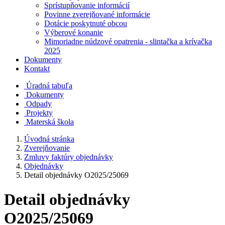
Sprístupňovanie informácií
Povinne zverejňované informácie
Dotácie poskytnuté obcou
Výberové konanie
Mimoriadne núdzové opatrenia - slintačka a krívačka
2025
Dokumenty
Kontakt
Úradná tabuľa
Dokumenty
Odpady
Projekty
Materská škola
Úvodná stránka
Zverejňovanie
Zmluvy faktúry objednávky
Objednávky
Detail objednávky O2025/25069
Detail objednávky
O2025/25069