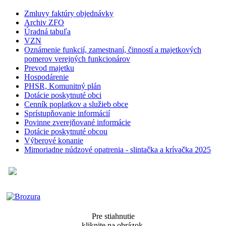
Zmluvy faktúry objednávky
Archiv ZFO
Úradná tabuľa
VZN
Oznámenie funkcií, zamestnaní, činností a majetkových
pomerov verejných funkcionárov
Prevod majetku
Hospodárenie
PHSR, Komunitný plán
Dotácie poskytnuté obci
Cenník poplatkov a služieb obce
Sprístupňovanie informácií
Povinne zverejňované informácie
Dotácie poskytnuté obcou
Výberové konanie
Mimoriadne núdzové opatrenia - slintačka a krívačka 2025
Pre stiahnutie
kliknite na obrázok