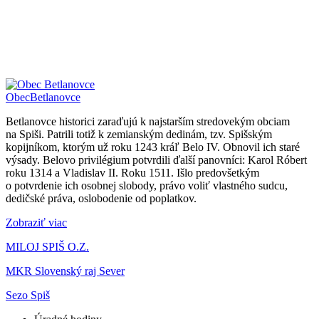
Obec
Betlanovce
Betlanovce historici zaraďujú k najstarším stredovekým obciam
na Spiši. Patrili totiž k zemianským dedinám, tzv. Spišským
kopijníkom, ktorým už roku 1243 kráľ Belo IV. Obnovil ich staré
výsady. Belovo privilégium potvrdili ďalší panovníci: Karol Róbert
roku 1314 a Vladislav II. Roku 1511. Išlo predovšetkým
o potvrdenie ich osobnej slobody, právo voliť vlastného sudcu,
dedičské práva, oslobodenie od poplatkov.
Zobraziť viac
MILOJ SPIŠ O.Z.
MKR Slovenský raj Sever
Sezo Spiš