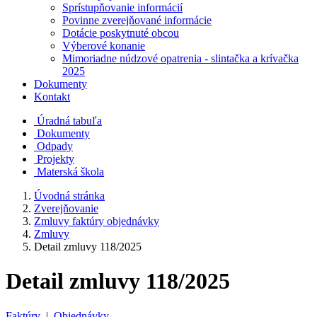
Sprístupňovanie informácií
Povinne zverejňované informácie
Dotácie poskytnuté obcou
Výberové konanie
Mimoriadne núdzové opatrenia - slintačka a krívačka
2025
Dokumenty
Kontakt
Úradná tabuľa
Dokumenty
Odpady
Projekty
Materská škola
Úvodná stránka
Zverejňovanie
Zmluvy faktúry objednávky
Zmluvy
Detail zmluvy 118/2025
Detail zmluvy 118/2025
Faktúry
|
Objednávky