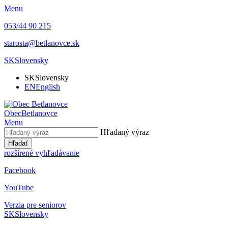
Menu
053/44 90 215
starosta@betlanovce.sk
SK
Slovensky
SK
Slovensky
EN
English
Obec
Betlanovce
Menu
Hľadaný výraz
Hľadať
rozšírené vyhľadávanie
Facebook
YouTube
Verzia pre seniorov
SK
Slovensky