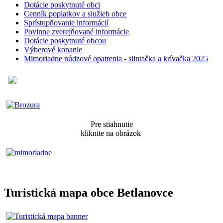
Dotácie poskytnuté obci
Cenník poplatkov a služieb obce
Sprístupňovanie informácií
Povinne zverejňované informácie
Dotácie poskytnuté obcou
Výberové konanie
Mimoriadne núdzové opatrenia - slintačka a krívačka 2025
Pre stiahnutie
kliknite na obrázok
Turistická mapa obce Betlanovce