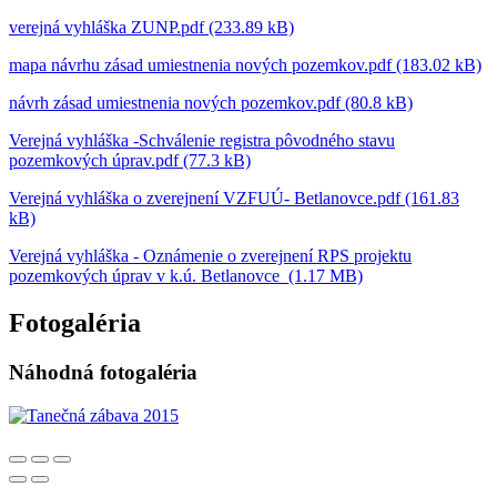
verejná vyhláška ZUNP.pdf (233.89 kB)
mapa návrhu zásad umiestnenia nových pozemkov.pdf (183.02 kB)
návrh zásad umiestnenia nových pozemkov.pdf (80.8 kB)
Verejná vyhláška -Schválenie registra pôvodného stavu
pozemkových úprav.pdf (77.3 kB)
Verejná vyhláška o zverejnení VZFUÚ- Betlanovce.pdf (161.83
kB)
Verejná vyhláška - Oznámenie o zverejnení RPS projektu
pozemkových úprav v k.ú. Betlanovce (1.17 MB)
Fotogaléria
Náhodná fotogaléria