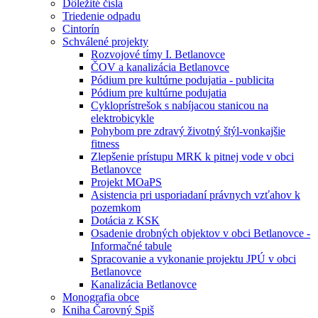
Dôležité čísla
Triedenie odpadu
Cintorín
Schválené projekty
Rozvojové tímy I. Betlanovce
ČOV a kanalizácia Betlanovce
Pódium pre kultúrne podujatia - publicita
Pódium pre kultúrne podujatia
Cykloprístrešok s nabíjacou stanicou na
elektrobicykle
Pohybom pre zdravý životný štýl-vonkajšie
fitness
Zlepšenie prístupu MRK k pitnej vode v obci
Betlanovce
Projekt MOaPS
Asistencia pri usporiadaní právnych vzťahov k
pozemkom
Dotácia z KSK
Osadenie drobných objektov v obci Betlanovce -
Informačné tabule
Spracovanie a vykonanie projektu JPÚ v obci
Betlanovce
Kanalizácia Betlanovce
Monografia obce
Kniha Čarovný Spiš