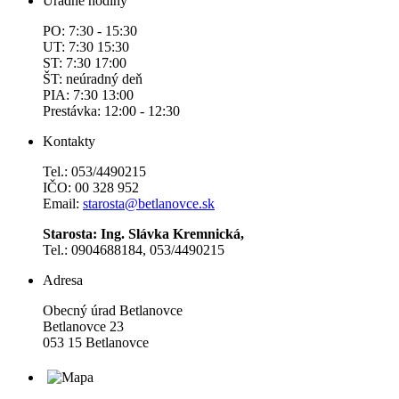
Úradné hodiny
PO: 7:30 - 15:30
UT: 7:30 15:30
ST: 7:30 17:00
ŠT: neúradný deň
PIA: 7:30 13:00
Prestávka: 12:00 - 12:30
Kontakty
Tel.: 053/4490215
IČO: 00 328 952
Email:
starosta@betlanovce.sk
Starosta: Ing. Slávka Kremnická,
Tel.: 0904688184, 053/4490215
Adresa
Obecný úrad Betlanovce
Betlanovce 23
053 15 Betlanovce