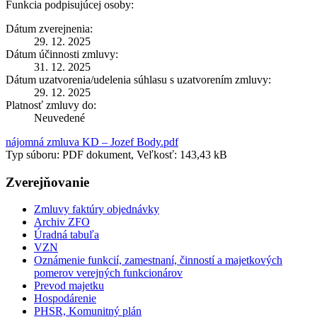
Funkcia podpisujúcej osoby:
Dátum zverejnenia:
29. 12. 2025
Dátum účinnosti zmluvy:
31. 12. 2025
Dátum uzatvorenia/udelenia súhlasu s uzatvorením zmluvy:
29. 12. 2025
Platnosť zmluvy do:
Neuvedené
nájomná zmluva KD – Jozef Body.pdf
Typ súboru: PDF dokument, Veľkosť: 143,43 kB
Zverejňovanie
Zmluvy faktúry objednávky
Archiv ZFO
Úradná tabuľa
VZN
Oznámenie funkcií, zamestnaní, činností a majetkových
pomerov verejných funkcionárov
Prevod majetku
Hospodárenie
PHSR, Komunitný plán