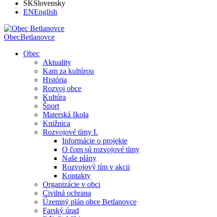
SK
Slovensky
EN
English
Obec
Betlanovce
Obec
Aktuality
Kam za kultúrou
História
Rozvoj obce
Kultúra
Šport
Materská škola
Knižnica
Rozvojové tímy I.
Informácie o projekte
O čom sú rozvojové tímy
Naše plány
Rozvojový tím v akcii
Kontakty
Organizácie v obci
Civilná ochrana
Územný plán obce Betlanovce
Farský úrad