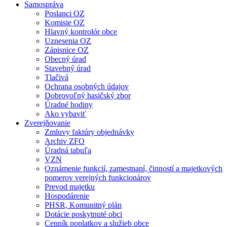
Samospráva
Poslanci OZ
Komisie OZ
Hlavný kontrolór obce
Uznesenia OZ
Zápisnice OZ
Obecný úrad
Stavebný úrad
Tlačivá
Ochrana osobných údajov
Dobrovoľný hasičský zbor
Úradné hodiny
Ako vybaviť
Zverejňovanie
Zmluvy faktúry objednávky
Archiv ZFO
Úradná tabuľa
VZN
Oznámenie funkcií, zamestnaní, činností a majetkových
pomerov verejných funkcionárov
Prevod majetku
Hospodárenie
PHSR, Komunitný plán
Dotácie poskytnuté obci
Cenník poplatkov a služieb obce