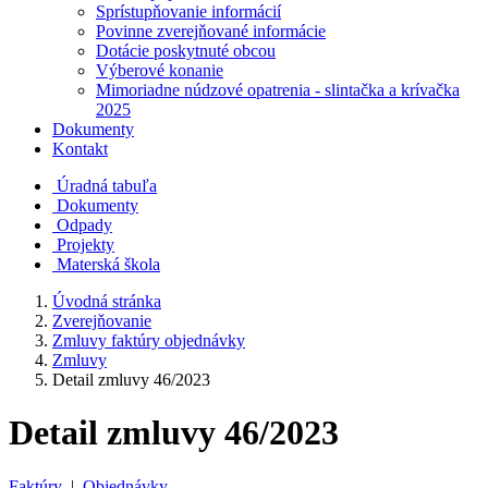
Sprístupňovanie informácií
Povinne zverejňované informácie
Dotácie poskytnuté obcou
Výberové konanie
Mimoriadne núdzové opatrenia - slintačka a krívačka
2025
Dokumenty
Kontakt
Úradná tabuľa
Dokumenty
Odpady
Projekty
Materská škola
Úvodná stránka
Zverejňovanie
Zmluvy faktúry objednávky
Zmluvy
Detail zmluvy 46/2023
Detail zmluvy 46/2023
Faktúry
|
Objednávky