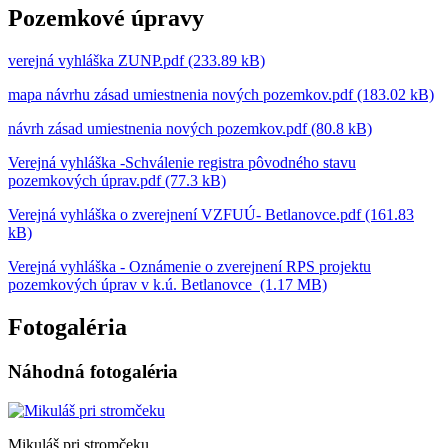
Pozemkové úpravy
verejná vyhláška ZUNP.pdf (233.89 kB)
mapa návrhu zásad umiestnenia nových pozemkov.pdf (183.02 kB)
návrh zásad umiestnenia nových pozemkov.pdf (80.8 kB)
Verejná vyhláška -Schválenie registra pôvodného stavu
pozemkových úprav.pdf (77.3 kB)
Verejná vyhláška o zverejnení VZFUÚ- Betlanovce.pdf (161.83
kB)
Verejná vyhláška - Oznámenie o zverejnení RPS projektu
pozemkových úprav v k.ú. Betlanovce (1.17 MB)
Fotogaléria
Náhodná fotogaléria
Mikuláš pri stromčeku