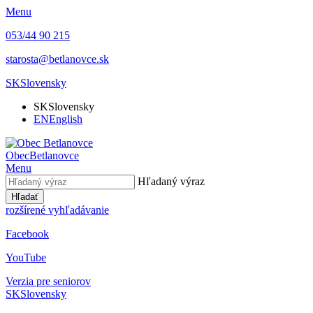
Menu
053/44 90 215
starosta@betlanovce.sk
SK
Slovensky
SK
Slovensky
EN
English
Obec
Betlanovce
Menu
Hľadaný výraz
Hľadať
rozšírené vyhľadávanie
Facebook
YouTube
Verzia pre seniorov
SK
Slovensky