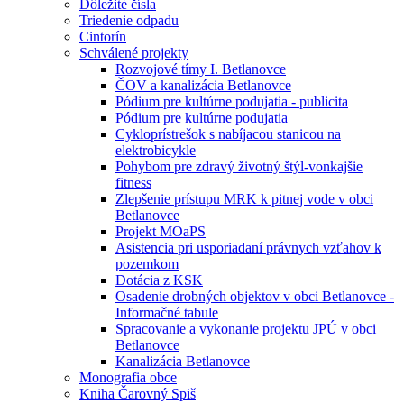
Dôležité čísla
Triedenie odpadu
Cintorín
Schválené projekty
Rozvojové tímy I. Betlanovce
ČOV a kanalizácia Betlanovce
Pódium pre kultúrne podujatia - publicita
Pódium pre kultúrne podujatia
Cykloprístrešok s nabíjacou stanicou na
elektrobicykle
Pohybom pre zdravý životný štýl-vonkajšie
fitness
Zlepšenie prístupu MRK k pitnej vode v obci
Betlanovce
Projekt MOaPS
Asistencia pri usporiadaní právnych vzťahov k
pozemkom
Dotácia z KSK
Osadenie drobných objektov v obci Betlanovce -
Informačné tabule
Spracovanie a vykonanie projektu JPÚ v obci
Betlanovce
Kanalizácia Betlanovce
Monografia obce
Kniha Čarovný Spiš