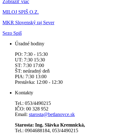
Zobraziť viac
MILOJ SPIŠ O.Z.
MKR Slovenský raj Sever
Sezo Spiš
Úradné hodiny
PO: 7:30 - 15:30
UT: 7:30 15:30
ST: 7:30 17:00
ŠT: neúradný deň
PIA: 7:30 13:00
Prestávka: 12:00 - 12:30
Kontakty
Tel.: 053/4490215
IČO: 00 328 952
Email:
starosta@betlanovce.sk
Starosta: Ing. Slávka Kremnická,
Tel.: 0904688184, 053/4490215