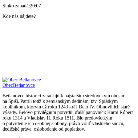
Slnko zapadá:
20:07
Kde nás nájdete?
Obec
Betlanovce
Betlanovce historici zaraďujú k najstarším stredovekým obciam
na Spiši. Patrili totiž k zemianským dedinám, tzv. Spišským
kopijníkom, ktorým už roku 1243 kráľ Belo IV. Obnovil ich staré
výsady. Belovo privilégium potvrdili ďalší panovníci: Karol Róbert
roku 1314 a Vladislav II. Roku 1511. Išlo predovšetkým
o potvrdenie ich osobnej slobody, právo voliť vlastného sudcu,
dedičské práva, oslobodenie od poplatkov.