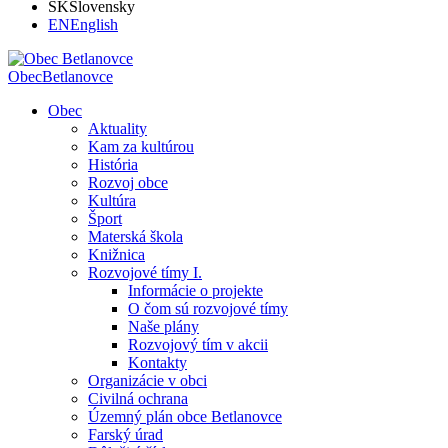
SK
Slovensky
EN
English
Obec
Betlanovce
Obec
Aktuality
Kam za kultúrou
História
Rozvoj obce
Kultúra
Šport
Materská škola
Knižnica
Rozvojové tímy I.
Informácie o projekte
O čom sú rozvojové tímy
Naše plány
Rozvojový tím v akcii
Kontakty
Organizácie v obci
Civilná ochrana
Územný plán obce Betlanovce
Farský úrad