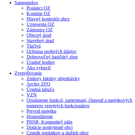
Samospráva
Poslanci OZ
Komisie OZ
Hlavný kontrolór obce
Uznesenia OZ
Zápisnice OZ
Obecný úrad
Stavebný úrad
Tlačivá
Ochrana osobných údajov
Dobrovoľný hasičský zbor
Úradné hodiny
Ako vybaviť
Zverejňovanie
Zmluvy faktúry objednávky
Archiv ZFO
Úradná tabuľa
VZN
Oznámenie funkcií, zamestnaní, činností a majetkových
pomerov verejných funkcionárov
Prevod majetku
Hospodárenie
PHSR, Komunitný plán
Dotácie poskytnuté obci
Cenník poplatkov a služieb obce