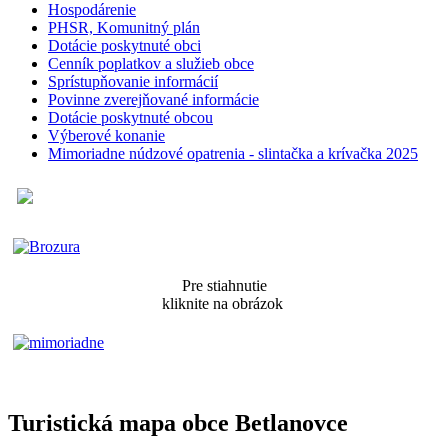
Hospodárenie
PHSR, Komunitný plán
Dotácie poskytnuté obci
Cenník poplatkov a služieb obce
Sprístupňovanie informácií
Povinne zverejňované informácie
Dotácie poskytnuté obcou
Výberové konanie
Mimoriadne núdzové opatrenia - slintačka a krívačka 2025
Pre stiahnutie
kliknite na obrázok
Turistická mapa obce Betlanovce