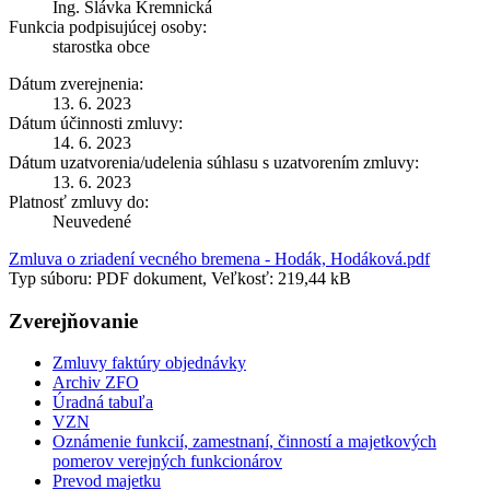
Ing. Slávka Kremnická
Funkcia podpisujúcej osoby:
starostka obce
Dátum zverejnenia:
13. 6. 2023
Dátum účinnosti zmluvy:
14. 6. 2023
Dátum uzatvorenia/udelenia súhlasu s uzatvorením zmluvy:
13. 6. 2023
Platnosť zmluvy do:
Neuvedené
Zmluva o zriadení vecného bremena - Hodák, Hodáková.pdf
Typ súboru: PDF dokument, Veľkosť: 219,44 kB
Zverejňovanie
Zmluvy faktúry objednávky
Archiv ZFO
Úradná tabuľa
VZN
Oznámenie funkcií, zamestnaní, činností a majetkových
pomerov verejných funkcionárov
Prevod majetku