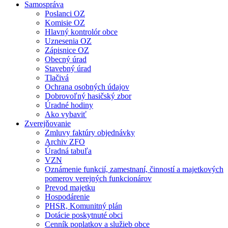
Samospráva
Poslanci OZ
Komisie OZ
Hlavný kontrolór obce
Uznesenia OZ
Zápisnice OZ
Obecný úrad
Stavebný úrad
Tlačivá
Ochrana osobných údajov
Dobrovoľný hasičský zbor
Úradné hodiny
Ako vybaviť
Zverejňovanie
Zmluvy faktúry objednávky
Archiv ZFO
Úradná tabuľa
VZN
Oznámenie funkcií, zamestnaní, činností a majetkových
pomerov verejných funkcionárov
Prevod majetku
Hospodárenie
PHSR, Komunitný plán
Dotácie poskytnuté obci
Cenník poplatkov a služieb obce