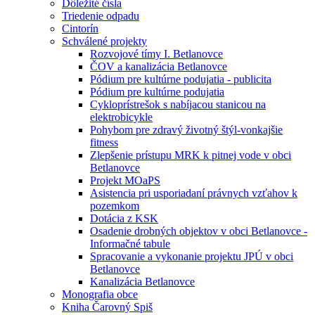
Dôležité čísla
Triedenie odpadu
Cintorín
Schválené projekty
Rozvojové tímy I. Betlanovce
ČOV a kanalizácia Betlanovce
Pódium pre kultúrne podujatia - publicita
Pódium pre kultúrne podujatia
Cykloprístrešok s nabíjacou stanicou na
elektrobicykle
Pohybom pre zdravý životný štýl-vonkajšie
fitness
Zlepšenie prístupu MRK k pitnej vode v obci
Betlanovce
Projekt MOaPS
Asistencia pri usporiadaní právnych vzťahov k
pozemkom
Dotácia z KSK
Osadenie drobných objektov v obci Betlanovce -
Informačné tabule
Spracovanie a vykonanie projektu JPÚ v obci
Betlanovce
Kanalizácia Betlanovce
Monografia obce
Kniha Čarovný Spiš