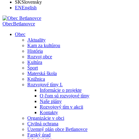
SK
Slovensky
EN
English
Obec
Betlanovce
Obec
Aktuality
Kam za kultúrou
História
Rozvoj obce
Kultúra
Šport
Materská škola
Knižnica
Rozvojové tímy I.
Informácie o projekte
O čom sú rozvojové tímy
Naše plány
Rozvojový tím v akcii
Kontakty
Organizácie v obci
Civilná ochrana
Územný plán obce Betlanovce
Farský úrad