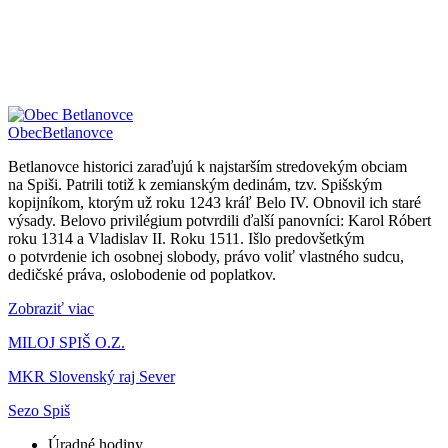
Obec
Betlanovce
Betlanovce historici zaraďujú k najstarším stredovekým obciam
na Spiši. Patrili totiž k zemianským dedinám, tzv. Spišským
kopijníkom, ktorým už roku 1243 kráľ Belo IV. Obnovil ich staré
výsady. Belovo privilégium potvrdili ďalší panovníci: Karol Róbert
roku 1314 a Vladislav II. Roku 1511. Išlo predovšetkým
o potvrdenie ich osobnej slobody, právo voliť vlastného sudcu,
dedičské práva, oslobodenie od poplatkov.
Zobraziť viac
MILOJ SPIŠ O.Z.
MKR Slovenský raj Sever
Sezo Spiš
Úradné hodiny