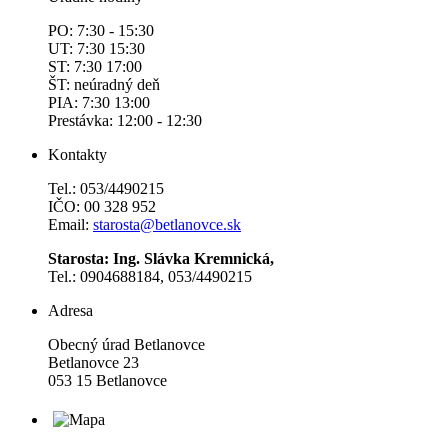
PO: 7:30 - 15:30
UT: 7:30 15:30
ST: 7:30 17:00
ŠT: neúradný deň
PIA: 7:30 13:00
Prestávka: 12:00 - 12:30
Kontakty
Tel.: 053/4490215
IČO: 00 328 952
Email:
starosta@betlanovce.sk
Starosta: Ing. Slávka Kremnická,
Tel.: 0904688184, 053/4490215
Adresa
Obecný úrad Betlanovce
Betlanovce 23
053 15 Betlanovce