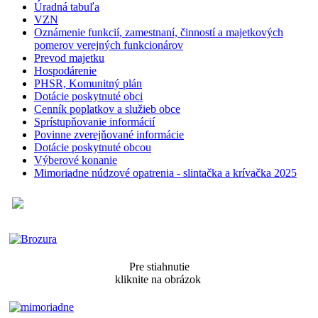
Úradná tabuľa
VZN
Oznámenie funkcií, zamestnaní, činností a majetkových
pomerov verejných funkcionárov
Prevod majetku
Hospodárenie
PHSR, Komunitný plán
Dotácie poskytnuté obci
Cenník poplatkov a služieb obce
Sprístupňovanie informácií
Povinne zverejňované informácie
Dotácie poskytnuté obcou
Výberové konanie
Mimoriadne núdzové opatrenia - slintačka a krívačka 2025
Pre stiahnutie
kliknite na obrázok