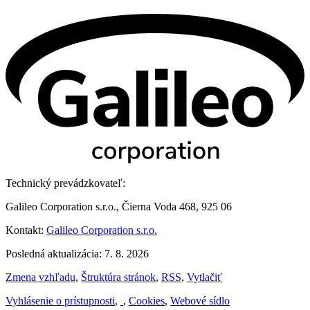
Technický prevádzkovateľ:
Galileo Corporation s.r.o., Čierna Voda 468, 925 06
Kontakt:
Galileo Corporation s.r.o.
Posledná aktualizácia: 7. 8. 2026
Zmena vzhľadu
,
Štruktúra stránok
,
RSS
,
Vytlačiť
Vyhlásenie o prístupnosti
,
,
Cookies
,
Webové sídlo