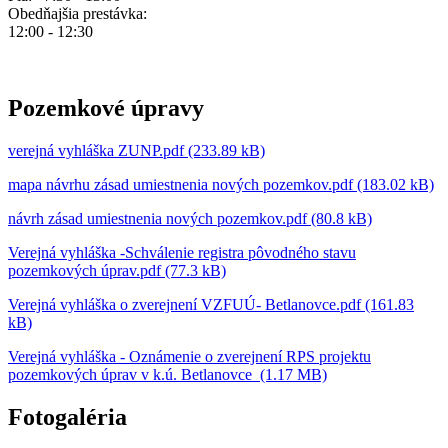
Obedňajšia prestávka:
12:00 - 12:30
Pozemkové úpravy
verejná vyhláška ZUNP.pdf (233.89 kB)
mapa návrhu zásad umiestnenia nových pozemkov.pdf (183.02 kB)
návrh zásad umiestnenia nových pozemkov.pdf (80.8 kB)
Verejná vyhláška -Schválenie registra pôvodného stavu
pozemkových úprav.pdf (77.3 kB)
Verejná vyhláška o zverejnení VZFUÚ- Betlanovce.pdf (161.83
kB)
Verejná vyhláška - Oznámenie o zverejnení RPS projektu
pozemkových úprav v k.ú. Betlanovce (1.17 MB)
Fotogaléria