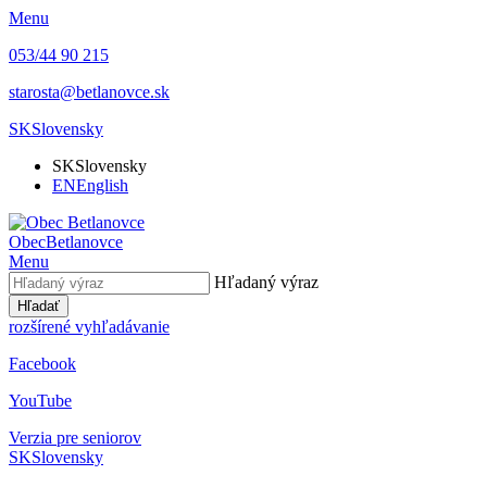
Menu
053/44 90 215
starosta@betlanovce.sk
SK
Slovensky
SK
Slovensky
EN
English
Obec
Betlanovce
Menu
Hľadaný výraz
Hľadať
rozšírené vyhľadávanie
Facebook
YouTube
Verzia pre seniorov
SK
Slovensky