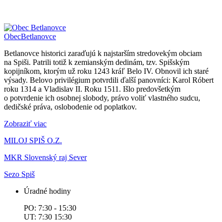
Obec
Betlanovce
Betlanovce historici zaraďujú k najstarším stredovekým obciam
na Spiši. Patrili totiž k zemianským dedinám, tzv. Spišským
kopijníkom, ktorým už roku 1243 kráľ Belo IV. Obnovil ich staré
výsady. Belovo privilégium potvrdili ďalší panovníci: Karol Róbert
roku 1314 a Vladislav II. Roku 1511. Išlo predovšetkým
o potvrdenie ich osobnej slobody, právo voliť vlastného sudcu,
dedičské práva, oslobodenie od poplatkov.
Zobraziť viac
MILOJ SPIŠ O.Z.
MKR Slovenský raj Sever
Sezo Spiš
Úradné hodiny
PO: 7:30 - 15:30
UT: 7:30 15:30