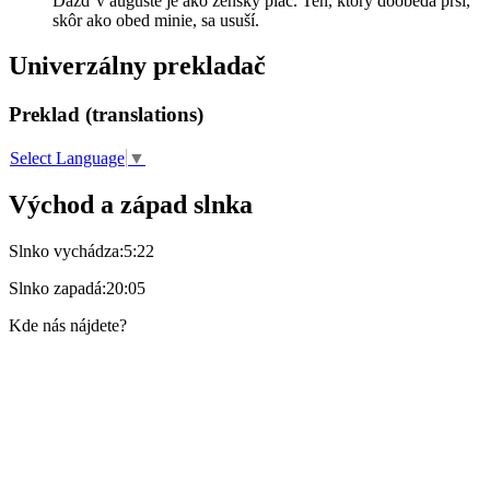
Dážď v auguste je ako ženský plač. Ten, ktorý doobeda prší,
skôr ako obed minie, sa usuší.
Univerzálny prekladač
Preklad (translations)
Select Language
▼
Východ a západ slnka
Slnko vychádza:
5:22
Slnko zapadá:
20:05
Kde nás nájdete?