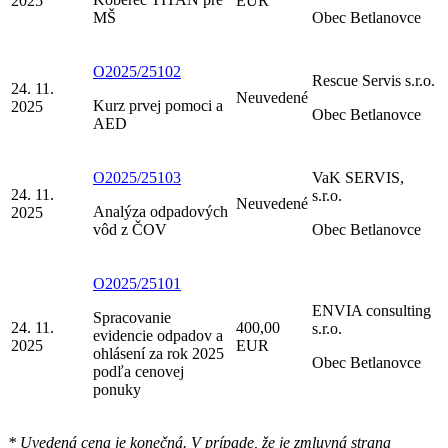
2025
EUR
MŠ
Obec Betlanovce
O2025/25102
Rescue Servis s.r.o.
24. 11.
Neuvedené
Kurz prvej pomoci a
2025
Obec Betlanovce
AED
O2025/25103
VaK SERVIS,
24. 11.
s.r.o.
Neuvedené
Analýza odpadových
2025
vôd z ČOV
Obec Betlanovce
O2025/25101
ENVIA consulting
Spracovanie
24. 11.
400,00
s.r.o.
evidencie odpadov a
2025
EUR
ohlásení za rok 2025
Obec Betlanovce
podľa cenovej
ponuky
* Uvedená cena je konečná. V prípade, že je zmluvná strana