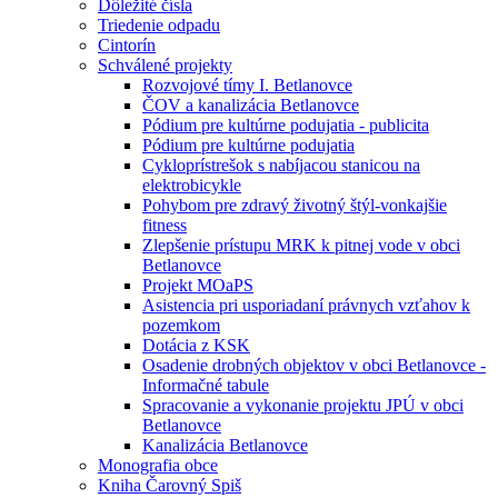
Dôležité čísla
Triedenie odpadu
Cintorín
Schválené projekty
Rozvojové tímy I. Betlanovce
ČOV a kanalizácia Betlanovce
Pódium pre kultúrne podujatia - publicita
Pódium pre kultúrne podujatia
Cykloprístrešok s nabíjacou stanicou na
elektrobicykle
Pohybom pre zdravý životný štýl-vonkajšie
fitness
Zlepšenie prístupu MRK k pitnej vode v obci
Betlanovce
Projekt MOaPS
Asistencia pri usporiadaní právnych vzťahov k
pozemkom
Dotácia z KSK
Osadenie drobných objektov v obci Betlanovce -
Informačné tabule
Spracovanie a vykonanie projektu JPÚ v obci
Betlanovce
Kanalizácia Betlanovce
Monografia obce
Kniha Čarovný Spiš