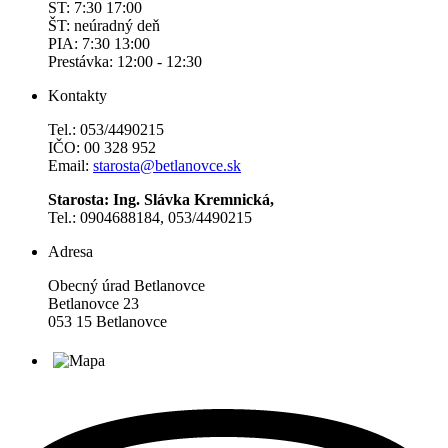
ST: 7:30 17:00
ŠT: neúradný deň
PIA: 7:30 13:00
Prestávka: 12:00 - 12:30
Kontakty
Tel.: 053/4490215
IČO: 00 328 952
Email:
starosta@betlanovce.sk
Starosta: Ing. Slávka Kremnická,
Tel.: 0904688184, 053/4490215
Adresa
Obecný úrad Betlanovce
Betlanovce 23
053 15 Betlanovce