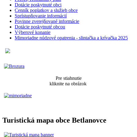
Dotácie poskytnuté obci
Cenník poplatkov a služieb obce
Sprístupňovanie informácií
Povinne zverejňované informácie
Dotácie poskytnuté obcou
Výberové konanie
Mimoriadne núdzové opatrenia - slintačka a krívačka 2025
Pre stiahnutie
kliknite na obrázok
Turistická mapa obce Betlanovce