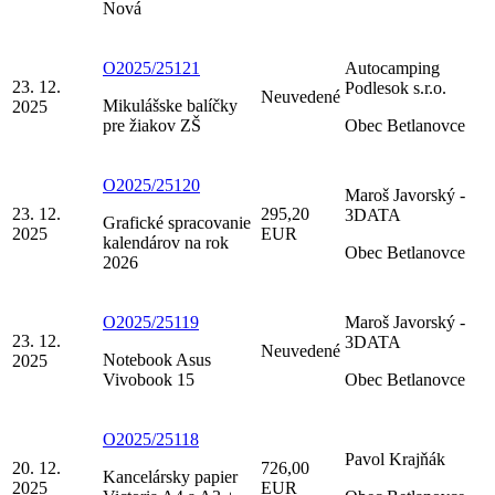
Nová
O2025/25121
Autocamping
23. 12.
Podlesok s.r.o.
Neuvedené
Mikulášske balíčky
2025
pre žiakov ZŠ
Obec Betlanovce
O2025/25120
Maroš Javorský -
23. 12.
295,20
3DATA
Grafické spracovanie
2025
EUR
kalendárov na rok
Obec Betlanovce
2026
O2025/25119
Maroš Javorský -
23. 12.
3DATA
Neuvedené
Notebook Asus
2025
Vivobook 15
Obec Betlanovce
O2025/25118
Pavol Krajňák
20. 12.
726,00
Kancelársky papier
2025
EUR