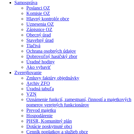
Samospráva
Poslanci OZ
Komisie OZ
Hlavný kontrolór obce
Uznesenia OZ
Zápisnice OZ
Obecný úrad
Stavebný úrad
Tlačivá
Ochrana osobných údajov
Dobrovoľný hasičský zbor
Úradné hodiny
Ako vybaviť
Zverejňovanie
Zmluvy faktúry objednávky
Archiv ZFO
Úradná tabuľa
VZN
Oznámenie funkcií, zamestnaní, činností a majetkových
pomerov verejných funkcionárov
Prevod majetku
Hospodárenie
PHSR, Komunitný plán
Dotácie poskytnuté obci
Cenník poplatkov a služieb obce