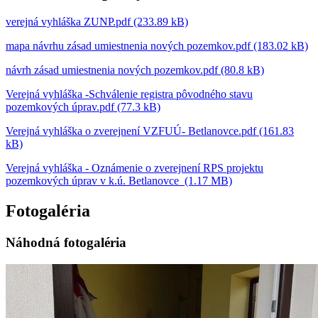
verejná vyhláška ZUNP.pdf (233.89 kB)
mapa návrhu zásad umiestnenia nových pozemkov.pdf (183.02 kB)
návrh zásad umiestnenia nových pozemkov.pdf (80.8 kB)
Verejná vyhláška -Schválenie registra pôvodného stavu
pozemkových úprav.pdf (77.3 kB)
Verejná vyhláška o zverejnení VZFUÚ- Betlanovce.pdf (161.83
kB)
Verejná vyhláška - Oznámenie o zverejnení RPS projektu
pozemkových úprav v k.ú. Betlanovce (1.17 MB)
Fotogaléria
Náhodná fotogaléria