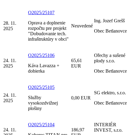
O2025/25107
Ing. Jozef Grešš
Oprava a doplnenie
28. 11.
Neuvedené
rozpočtu pre projekt
2025
Obec Betlanovce
"Dobudovanie tech.
infraštruktúry v obci"
O2025/25106
Ořechy a sušené
24. 11.
65,61
plody s.r.o.
Káva Lavazza +
2025
EUR
dobierka
Obec Betlanovce
O2025/25105
SG elektro, s.r.o.
24. 11.
Služby
0,00 EUR
2025
vysokozdvižnej
Obec Betlanovce
plošiny
O2025/25104
INTERIÉR
24. 11.
186,97
INVEST, s.r.o.
Koberec TITAN pre