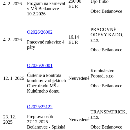
250,00
Ujo Ľubo
Program na karneval
4. 2. 2026
EUR
v MŠ Betlanovce
Obec Betlanovce
10.2.2026
PRACOVNÉ
O2026/26002
ODEVY KADO,
16,14
4. 2. 2026
s.r.o.
Pracovné rukavice 4
EUR
páry
Obec Betlanovce
O2026/26001
Kominárstvo
Čistenie a kontrola
Poprad, s.r.o.
12. 1. 2026
Neuvedené
komínov v objektoch
Obec.úradu MŠ a
Obec Betlanovce
Kultúrneho domu
O2025/25122
TRANSPATRICK,
Preprava osôb
23. 12.
s.r.o.
Neuvedené
27.12.2025
2025
Betlanovce - Spišská
Obec Betlanovce