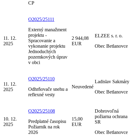
CP
O2025/25111
Externý manažment
projektu -
ELZEE s. r. o.
11. 12.
2 944,08
Spracovanie a
2025
EUR
vykonanie projektu
Obec Betlanovce
Jednoduchých
pozemkových úprav
v obci
O2025/25110
Ladislav Sakmáry
11. 12.
Neuvedené
Odhrňovače snehu a
2025
Obec Betlanovce
reflexné vesty
O2025/25108
Dobrovoľná
požiarna ochrana
10. 12.
15,00
Predplatné časopisu
SR
2025
EUR
Požiarnik na rok
2026
Obec Betlanovce