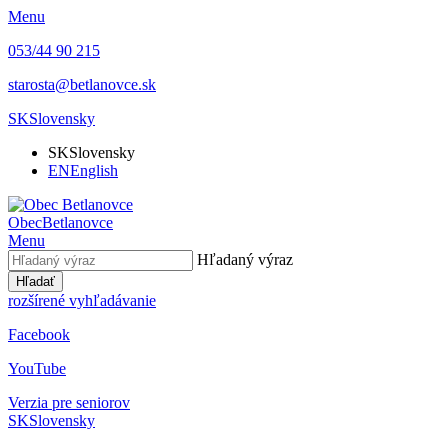
Menu
053/44 90 215
starosta@betlanovce.sk
SK
Slovensky
SK
Slovensky
EN
English
Obec
Betlanovce
Menu
Hľadaný výraz
Hľadať
rozšírené vyhľadávanie
Facebook
YouTube
Verzia pre seniorov
SK
Slovensky