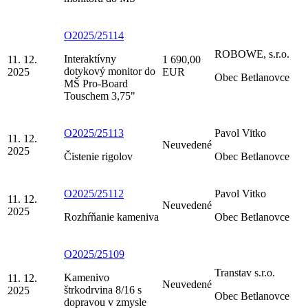
O2025/25114
ROBOWE, s.r.o.
Interaktívny
11. 12.
1 690,00
dotykový monitor do
2025
EUR
Obec Betlanovce
MŠ Pro-Board
Touschem 3,75"
O2025/25113
Pavol Vitko
11. 12.
Neuvedené
2025
Čistenie rigolov
Obec Betlanovce
O2025/25112
Pavol Vitko
11. 12.
Neuvedené
2025
Rozhŕňanie kameniva
Obec Betlanovce
O2025/25109
Transtav s.r.o.
Kamenivo
11. 12.
Neuvedené
štrkodrvina 8/16 s
2025
Obec Betlanovce
dopravou v zmysle