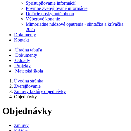
Sprístupňovanie informácií
Povinne zverejňované informácie
Dotácie poskytnuté obcou
Výberové konanie
Mimoriadne núdzové opatrenia - slintačka a krívačka
2025
Dokumenty
Kontakt
Úradná tabuľa
Dokumenty
Odpady
Projekty
Materská škola
Úvodná stránka
Zverejňovanie
Zmluvy faktúry objednávky
Objednávky
Objednávky
Zmluvy
Faktúry