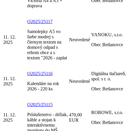
Victoria A4 a A3 +
Obec Betlanovce
doprava
O2025/25117
Samolepky A5 vo
VANOKU, s.r.o.
farbe modrej s
11. 12.
Neuvedené
čiernym textom na
2025
Obec Betlanovce
domový odpad s
erbom obce a s
textom "2026 - zaplat
O2025/25116
Digitálna tlačiareň,
11. 12.
spol. s r. o.
Neuvedené
Kalendáre na rok
2025
2026 - 220 ks
Obec Betlanovce
O2025/25115
ROBOWE, s.r.o.
Príslušenstvo - držiak,
11. 12.
470,00
káble a stojan k
2025
EUR
Obec Betlanovce
interaktívnemu
monitoru do MŠ