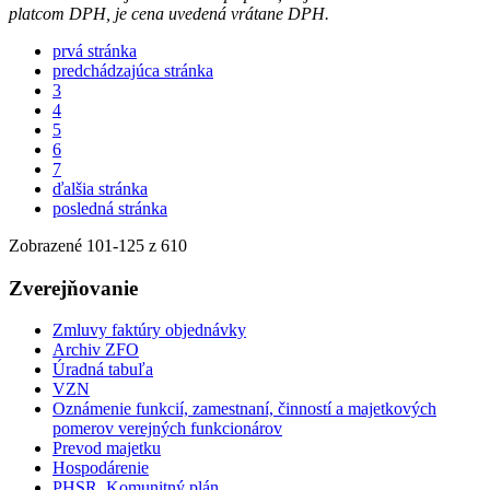
platcom DPH, je cena uvedená vrátane DPH.
prvá stránka
predchádzajúca stránka
3
4
5
6
7
ďalšia stránka
posledná stránka
Zobrazené
101
-
125
z 610
Zverejňovanie
Zmluvy faktúry objednávky
Archiv ZFO
Úradná tabuľa
VZN
Oznámenie funkcií, zamestnaní, činností a majetkových
pomerov verejných funkcionárov
Prevod majetku
Hospodárenie
PHSR, Komunitný plán