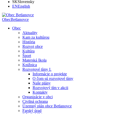
SK
Slovensky
EN
English
Obec
Betlanovce
Obec
Aktuality
Kam za kultúrou
História
Rozvoj obce
Kultúra
Šport
Materská škola
Knižnica
Rozvojové tímy I.
Informácie o projekte
O čom sú rozvojové tímy
Naše plány
Rozvojový tím v akcii
Kontakty
Organizácie v obci
Civilná ochrana
Územný plán obce Betlanovce
Farský úrad