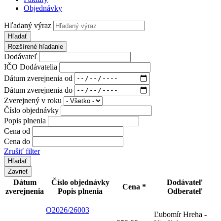
Objednávky
Hľadaný výraz
Hľadať
Rozšírené hľadanie
Dodávateľ
IČO Dodávatelia
Dátum zverejnenia od
Dátum zverejnenia do
Zverejnený v roku
Číslo objednávky
Popis plnenia
Cena od
Cena do
Zrušiť filter
Zavrieť
Dátum
Číslo objednávky
Dodávateľ
Cena *
zverejnenia
Popis plnenia
Odberateľ
O2026/26003
Ľubomír Hreha -