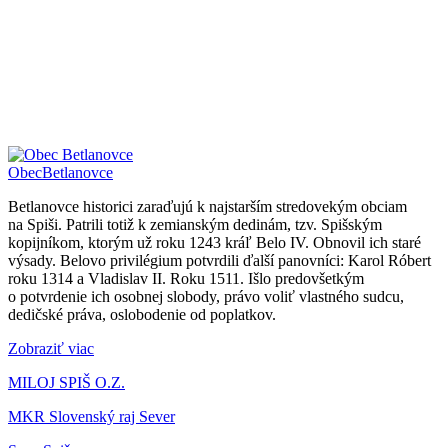
Obec
Betlanovce
Betlanovce historici zaraďujú k najstarším stredovekým obciam
na Spiši. Patrili totiž k zemianským dedinám, tzv. Spišským
kopijníkom, ktorým už roku 1243 kráľ Belo IV. Obnovil ich staré
výsady. Belovo privilégium potvrdili ďalší panovníci: Karol Róbert
roku 1314 a Vladislav II. Roku 1511. Išlo predovšetkým
o potvrdenie ich osobnej slobody, právo voliť vlastného sudcu,
dedičské práva, oslobodenie od poplatkov.
Zobraziť viac
MILOJ SPIŠ O.Z.
MKR Slovenský raj Sever