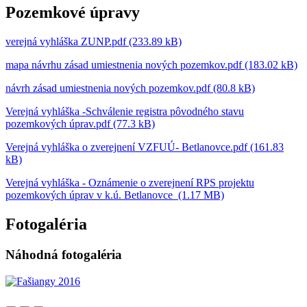
Pozemkové úpravy
verejná vyhláška ZUNP.pdf (233.89 kB)
mapa návrhu zásad umiestnenia nových pozemkov.pdf (183.02 kB)
návrh zásad umiestnenia nových pozemkov.pdf (80.8 kB)
Verejná vyhláška -Schválenie registra pôvodného stavu
pozemkových úprav.pdf (77.3 kB)
Verejná vyhláška o zverejnení VZFUÚ- Betlanovce.pdf (161.83
kB)
Verejná vyhláška - Oznámenie o zverejnení RPS projektu
pozemkových úprav v k.ú. Betlanovce (1.17 MB)
Fotogaléria
Náhodná fotogaléria