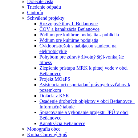
Dôležité čísla
Triedenie odpadu
Cintorín
Schválené projekty
Rozvojové tímy I. Betlanovce
ČOV a kanalizácia Betlanovce
Pódium pre kultúrne podujatia - publicita
Pódium pre kultúrne podujatia
Cykloprístrešok s nabíjacou stanicou na
elektrobicykle
Pohybom pre zdravý životný štýl-vonkajšie
fitness
Zlepšenie prístupu MRK k pitnej vode v obci
Betlanovce
Projekt MOaPS
Asistencia pri usporiadaní právnych vzťahov k
pozemkom
Dotácia z KSK
Osadenie drobných objektov v obci Betlanovce -
Informačné tabule
Spracovanie a vykonanie projektu JPÚ v obci
Betlanovce
Kanalizácia Betlanovce
Monografia obce
Kniha Čarovný Spiš