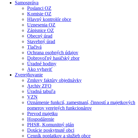
Samospráva
Poslanci OZ
Komisie OZ
Hlavný kontrolór obce
Uznesenia OZ
Zápisnice OZ
Obecný úrad
Stavebný úrad
Tlačivá
Ochrana osobných údajov
Dobrovoľný hasičský zbor
Úradné hodiny
Ako vybaviť
Zverejňovanie
Zmluvy faktúry objednávky
Archiv ZFO
Úradná tabuľa
VZN
Oznámenie funkcií, zamestnaní, činností a majetkových
pomerov verejných funkcionárov
Prevod majetku
Hospodárenie
PHSR, Komunitný plán
Dotácie poskytnuté obci
Cenník poplatkov a služieb obce