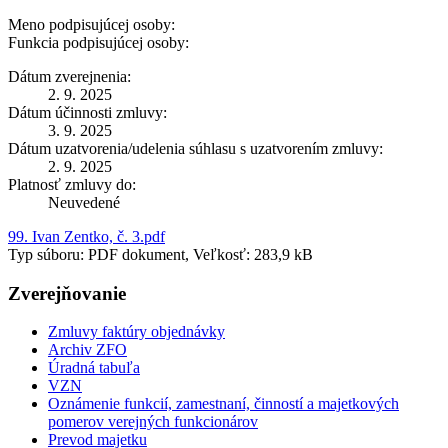
Meno podpisujúcej osoby:
Funkcia podpisujúcej osoby:
Dátum zverejnenia:
2. 9. 2025
Dátum účinnosti zmluvy:
3. 9. 2025
Dátum uzatvorenia/udelenia súhlasu s uzatvorením zmluvy:
2. 9. 2025
Platnosť zmluvy do:
Neuvedené
99. Ivan Zentko, č. 3.pdf
Typ súboru: PDF dokument, Veľkosť: 283,9 kB
Zverejňovanie
Zmluvy faktúry objednávky
Archiv ZFO
Úradná tabuľa
VZN
Oznámenie funkcií, zamestnaní, činností a majetkových
pomerov verejných funkcionárov
Prevod majetku