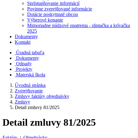
Sprístupňovanie informácií
Povinne zverejňované informácie
Dotácie poskytnuté obcou
Výberové konanie
Mimoriadne núdzové opatrenia - slintačka a krívačka
2025
Dokumenty
Kontakt
Úradná tabuľa
Dokumenty
Odpady
Projekty
Materská škola
Úvodná stránka
Zverejňovanie
Zmluvy faktúry objednávky
Zmluvy
Detail zmluvy 81/2025
Detail zmluvy 81/2025
Faktúry
|
Objednávky