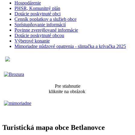
Hospodárenie
PHSR, Komunitný plán
Dotácie poskytnuté obci
Cenník poplatkov a služieb obce
Sprístupňovanie informácií
Povinne zverejňované informácie
Dotácie poskytnuté obcou
Výberové konanie
Mimoriadne núdzové opatrenia - slintačka a krívačka 2025
Pre stiahnutie
kliknite na obrázok
Turistická mapa obce Betlanovce