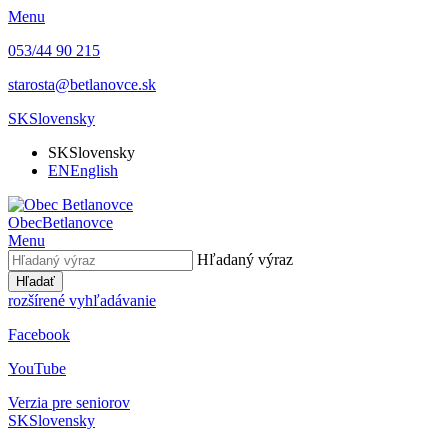
Menu
053/44 90 215
starosta@betlanovce.sk
SK
Slovensky
SK
Slovensky
EN
English
Obec
Betlanovce
Menu
Hľadaný výraz
Hľadať
rozšírené vyhľadávanie
Facebook
YouTube
Verzia pre seniorov
SK
Slovensky