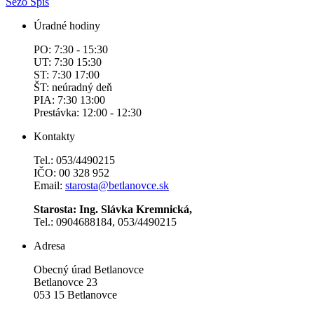
Sezo Spiš
Úradné hodiny
PO: 7:30 - 15:30
UT: 7:30 15:30
ST: 7:30 17:00
ŠT: neúradný deň
PIA: 7:30 13:00
Prestávka: 12:00 - 12:30
Kontakty
Tel.: 053/4490215
IČO: 00 328 952
Email:
starosta@betlanovce.sk
Starosta: Ing. Slávka Kremnická,
Tel.: 0904688184, 053/4490215
Adresa
Obecný úrad Betlanovce
Betlanovce 23
053 15 Betlanovce