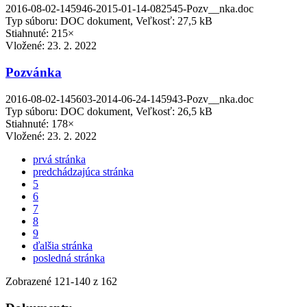
2016-08-02-145946-2015-01-14-082545-Pozv__nka.doc
Typ súboru: DOC dokument, Veľkosť: 27,5 kB
Stiahnuté: 215×
Vložené:
23. 2. 2022
Pozvánka
2016-08-02-145603-2014-06-24-145943-Pozv__nka.doc
Typ súboru: DOC dokument, Veľkosť: 26,5 kB
Stiahnuté: 178×
Vložené:
23. 2. 2022
prvá stránka
predchádzajúca stránka
5
6
7
8
9
ďalšia stránka
posledná stránka
Zobrazené
121
-
140
z 162