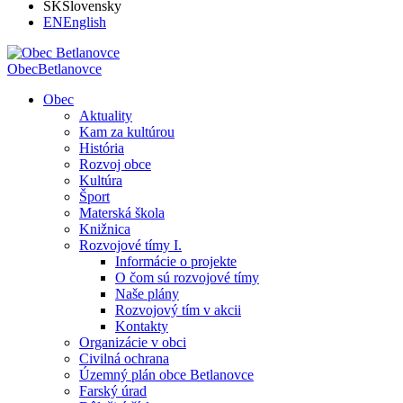
SK
Slovensky
EN
English
Obec
Betlanovce
Obec
Aktuality
Kam za kultúrou
História
Rozvoj obce
Kultúra
Šport
Materská škola
Knižnica
Rozvojové tímy I.
Informácie o projekte
O čom sú rozvojové tímy
Naše plány
Rozvojový tím v akcii
Kontakty
Organizácie v obci
Civilná ochrana
Územný plán obce Betlanovce
Farský úrad