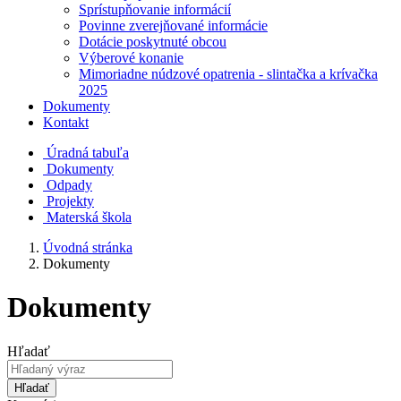
Sprístupňovanie informácií
Povinne zverejňované informácie
Dotácie poskytnuté obcou
Výberové konanie
Mimoriadne núdzové opatrenia - slintačka a krívačka
2025
Dokumenty
Kontakt
Úradná tabuľa
Dokumenty
Odpady
Projekty
Materská škola
Úvodná stránka
Dokumenty
Dokumenty
Hľadať
Hľadať