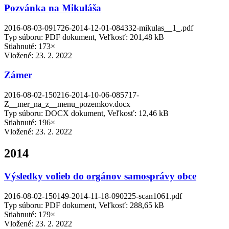
Pozvánka na Mikuláša
2016-08-03-091726-2014-12-01-084332-mikulas__1_.pdf
Typ súboru: PDF dokument, Veľkosť: 201,48 kB
Stiahnuté: 173×
Vložené:
23. 2. 2022
Zámer
2016-08-02-150216-2014-10-06-085717-
Z__mer_na_z__menu_pozemkov.docx
Typ súboru: DOCX dokument, Veľkosť: 12,46 kB
Stiahnuté: 196×
Vložené:
23. 2. 2022
2014
Výsledky volieb do orgánov samosprávy obce
2016-08-02-150149-2014-11-18-090225-scan1061.pdf
Typ súboru: PDF dokument, Veľkosť: 288,65 kB
Stiahnuté: 179×
Vložené:
23. 2. 2022