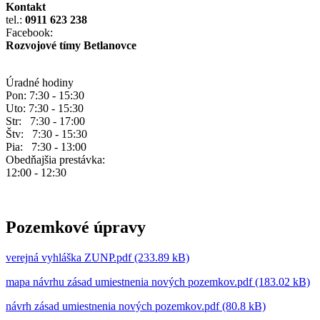
Kontakt
tel.:
0911 623 238
Facebook:
Rozvojové tímy Betlanovce
Úradné hodiny
Pon: 7:30 - 15:30
Uto: 7:30 - 15:30
Str: 7:30 - 17:00
Štv: 7:30 - 15:30
Pia: 7:30 - 13:00
Obedňajšia prestávka:
12:00 - 12:30
Pozemkové úpravy
verejná vyhláška ZUNP.pdf (233.89 kB)
mapa návrhu zásad umiestnenia nových pozemkov.pdf (183.02 kB)
návrh zásad umiestnenia nových pozemkov.pdf (80.8 kB)