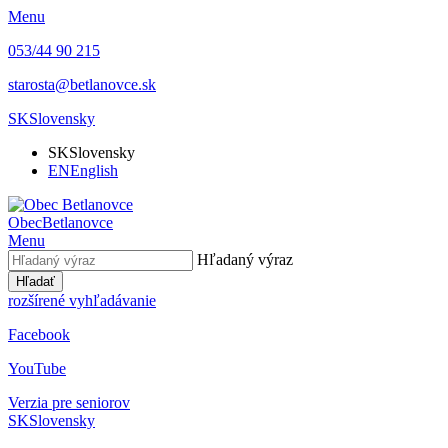
Menu
053/44 90 215
starosta@betlanovce.sk
SK
Slovensky
SK
Slovensky
EN
English
Obec
Betlanovce
Menu
Hľadaný výraz
Hľadať
rozšírené vyhľadávanie
Facebook
YouTube
Verzia pre seniorov
SK
Slovensky