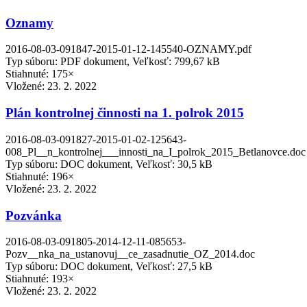
Oznamy
2016-08-03-091847-2015-01-12-145540-OZNAMY.pdf
Typ súboru: PDF dokument, Veľkosť: 799,67 kB
Stiahnuté: 175×
Vložené:
23. 2. 2022
Plán kontrolnej činnosti na 1. polrok 2015
2016-08-03-091827-2015-01-02-125643-
008_Pl__n_kontrolnej___innosti_na_I_polrok_2015_Betlanovce.doc
Typ súboru: DOC dokument, Veľkosť: 30,5 kB
Stiahnuté: 196×
Vložené:
23. 2. 2022
Pozvánka
2016-08-03-091805-2014-12-11-085653-
Pozv__nka_na_ustanovuj__ce_zasadnutie_OZ_2014.doc
Typ súboru: DOC dokument, Veľkosť: 27,5 kB
Stiahnuté: 193×
Vložené:
23. 2. 2022