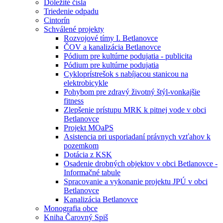
Dôležité čísla
Triedenie odpadu
Cintorín
Schválené projekty
Rozvojové tímy I. Betlanovce
ČOV a kanalizácia Betlanovce
Pódium pre kultúrne podujatia - publicita
Pódium pre kultúrne podujatia
Cykloprístrešok s nabíjacou stanicou na
elektrobicykle
Pohybom pre zdravý životný štýl-vonkajšie
fitness
Zlepšenie prístupu MRK k pitnej vode v obci
Betlanovce
Projekt MOaPS
Asistencia pri usporiadaní právnych vzťahov k
pozemkom
Dotácia z KSK
Osadenie drobných objektov v obci Betlanovce -
Informačné tabule
Spracovanie a vykonanie projektu JPÚ v obci
Betlanovce
Kanalizácia Betlanovce
Monografia obce
Kniha Čarovný Spiš