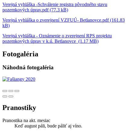
Verejná vyhláška -Schválenie registra pôvodného stavu
pozemkových úprav.pdf (77.3 kB)
Verejná vyhláška o zverejnení VZFUÚ- Betlanovce.pdf (161.83
kB)
Verejná vyhláška - Oznámenie o zverejnení RPS projektu
pozemkových úprav v k.ú. Betlanovce (1.17 MB)
Fotogaléria
Náhodná fotogaléria
Pranostiky
Pranostika na akt. mesiac
Keď august páli, bude páliť aj víno.