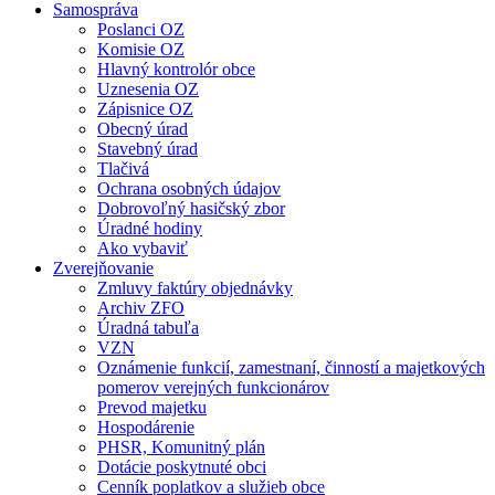
Samospráva
Poslanci OZ
Komisie OZ
Hlavný kontrolór obce
Uznesenia OZ
Zápisnice OZ
Obecný úrad
Stavebný úrad
Tlačivá
Ochrana osobných údajov
Dobrovoľný hasičský zbor
Úradné hodiny
Ako vybaviť
Zverejňovanie
Zmluvy faktúry objednávky
Archiv ZFO
Úradná tabuľa
VZN
Oznámenie funkcií, zamestnaní, činností a majetkových
pomerov verejných funkcionárov
Prevod majetku
Hospodárenie
PHSR, Komunitný plán
Dotácie poskytnuté obci
Cenník poplatkov a služieb obce