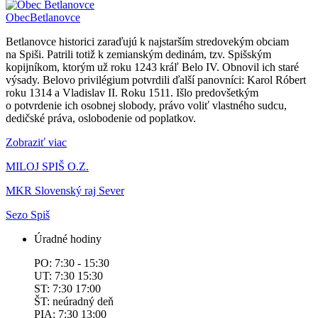
Obec
Betlanovce
Betlanovce historici zaraďujú k najstarším stredovekým obciam
na Spiši. Patrili totiž k zemianským dedinám, tzv. Spišským
kopijníkom, ktorým už roku 1243 kráľ Belo IV. Obnovil ich staré
výsady. Belovo privilégium potvrdili ďalší panovníci: Karol Róbert
roku 1314 a Vladislav II. Roku 1511. Išlo predovšetkým
o potvrdenie ich osobnej slobody, právo voliť vlastného sudcu,
dedičské práva, oslobodenie od poplatkov.
Zobraziť viac
MILOJ SPIŠ O.Z.
MKR Slovenský raj Sever
Sezo Spiš
Úradné hodiny
PO: 7:30 - 15:30
UT: 7:30 15:30
ST: 7:30 17:00
ŠT: neúradný deň
PIA: 7:30 13:00